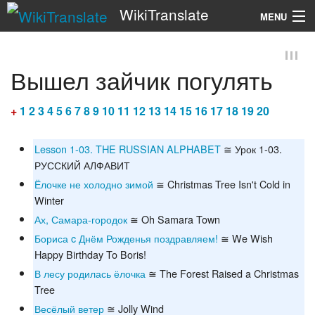
WikiTranslate
MENU
Search
Вышел зайчик погулять
+
1
2
3
4
5
6
7
8
9
10
11
12
13
14
15
16
17
18
19
20
Lesson 1-03. THE RUSSIAN ALPHABET
≅ Урок 1-03.
РУССКИЙ АЛФАВИТ
Ёлочке не холодно зимой
≅ Christmas Tree Isn't Cold in
Winter
Ах, Самара-городок
≅ Oh Samara Town
Бориса c Днём Рожденья поздравляем!
≅ We Wish
Happy Birthday To Boris!
В лесу родилась ёлочка
≅ The Forest Raised a Christmas
Tree
Весёлый ветер
≅ Jolly Wind