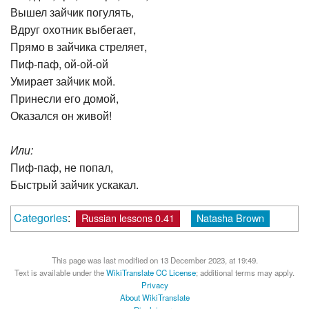
Вышел зайчик погулять,
Вдруг охотник выбегает,
Прямо в зайчика стреляет,
Пиф-паф, ой-ой-ой
Умирает зайчик мой.
Принесли его домой,
Оказался он живой!
Или:
Пиф-паф, не попал,
Быстрый зайчик ускакал.
Categories
:
Russian lessons 0.41
Natasha Brown
This page was last modified on 13 December 2023, at 19:49.
Text is available under the
WikiTranslate CC License
; additional terms may apply.
Privacy
About WikiTranslate