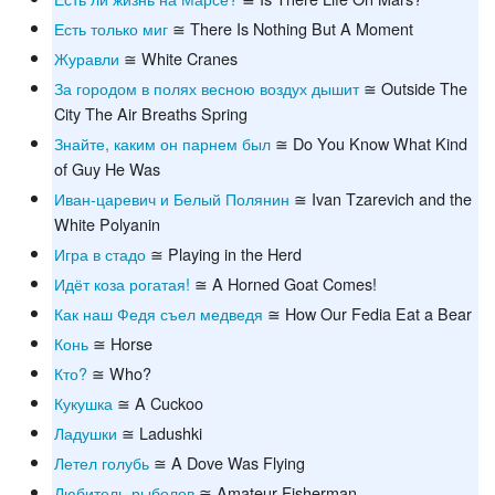
Есть только миг
≅ There Is Nothing But A Moment
Журавли
≅ White Cranes
За городом в полях весною воздух дышит
≅ Outside The
City The Air Breaths Spring
Знайте, каким он парнем был
≅ Do You Know What Kind
of Guy He Was
Иван-царевич и Белый Полянин
≅ Ivan Tzarevich and the
White Polyanin
Игра в стадо
≅ Playing in the Herd
Идёт коза рогатая!
≅ A Horned Goat Comes!
Как наш Федя съел медведя
≅ How Our Fedia Eat a Bear
Конь
≅ Horse
Кто?
≅ Who?
Кукушка
≅ A Cuckoo
Ладушки
≅ Ladushki
Летел голубь
≅ A Dove Was Flying
Любитель-рыболов
≅ Amateur-Fisherman