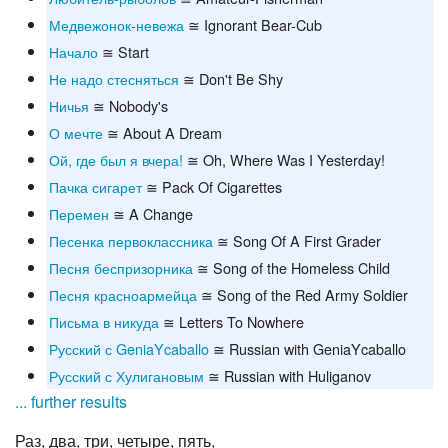
Медвежонок-невежа
≅ Ignorant Bear-Cub
Начало
≅ Start
Не надо стесняться
≅ Don't Be Shy
Ничья
≅ Nobody's
О мечте
≅ About A Dream
Ой, где был я вчера!
≅ Oh, Where Was I Yesterday!
Пачка сигарет
≅ Pack Of Cigarettes
Перемен
≅ A Change
Песенка первоклассника
≅ Song Of A First Grader
Песня беспризорника
≅ Song of the Homeless Child
Песня красноармейца
≅ Song of the Red Army Soldier
Письма в никуда
≅ Letters To Nowhere
Русский с GeniaYcaballo
≅ Russian with GeniaYcaballo
Русский с Хулигановым
≅ Russian with Huliganov
... further results
Раз, два, три, четыре, пять,