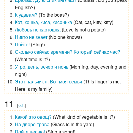
English?
)
К удавам?
(
To the boas?
)
Кот, кошка, киса, кисонька
(
Cat, cat, kitty, kitty
)
Любовь не картошка
(
Love is not a potato
)
Никто не знает
(
No one knows
)
Пойте!
(
Sing!
)
Сколько сейчас времени? Который сейчас час?
(
What time is it?
)
Утро, день, вечер и ночь
(
Morning, day, evening and
night
)
Этот пальчик я. Вот моя семья
(
This finger is me.
Here is my family
)
11
[
edit
]
Какой это овощ?
(
What kind of vegetable is it?
)
На дворе трава
(
Grass is in the yard
)
Пойте песню!
(
Sing a song!
)