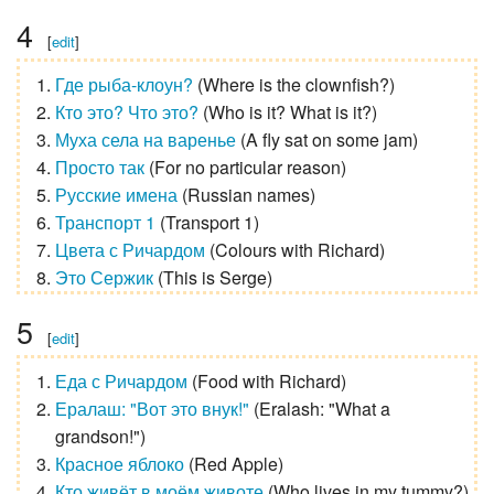
4
[
edit
]
Где рыба-клоун?
(
Where is the clownfish?
)
Кто это? Что это?
(
Who is it? What is it?
)
Муха села на варенье
(
A fly sat on some jam
)
Просто так
(
For no particular reason
)
Русские имена
(
Russian names
)
Транспорт 1
(
Transport 1
)
Цвета с Ричардом
(
Colours with Richard
)
Это Сержик
(
This is Serge
)
5
[
edit
]
Еда с Ричардом
(
Food with Richard
)
Ералаш: "Вот это внук!"
(
Eralash: "What a
grandson!"
)
Красное яблоко
(
Red Apple
)
Кто живёт в моём животе
(
Who lives in my tummy?
)