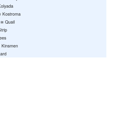
olyada
Recent chang
 Kostroma
≅ Quail
trip
ees
 Kinsmen
ard