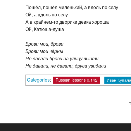
Пошёл, пошёл миленький, а вдоль по селу
Ой, а вдоль по селу
А в крайнем-то дворике девка хороша
Ой, Катюша-душа
Брови мои, брови
Брови мои чёрны
Не давали брови на улицу выйти
Не давали, не давали, друга увидали
Categories
:
Russian lessons 0.142
Иван Купал
T