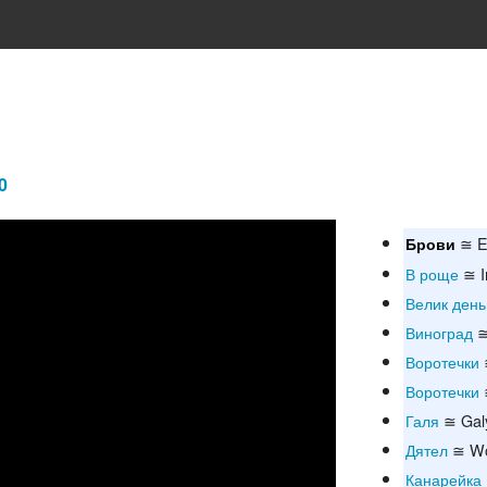
0
≅ E
Брови
В роще
≅ I
Велик день
Виноград
≅
Воротечки
Воротечки
Галя
≅ Gal
Дятел
≅ Wo
Канарейка