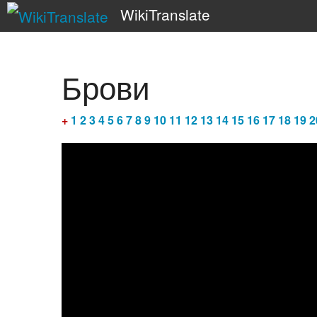
WikiTranslate
Брови
+
1
2
3
4
5
6
7
8
9
10
11
12
13
14
15
16
17
18
19
2