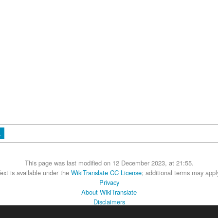
а
This page was last modified on 12 December 2023, at 21:55.
ext is available under the
WikiTranslate CC License
; additional terms may appl
Privacy
About WikiTranslate
Disclaimers