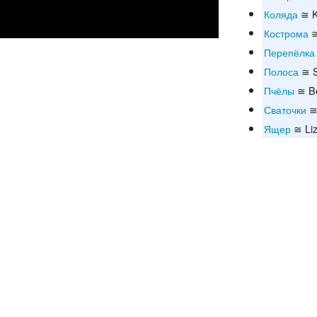
Коляда
≅ K
Кострома
≅
Перепёлка
Полоса
≅ S
Пчёлы
≅ B
Сваточки
≅
Ящер
≅ Liz