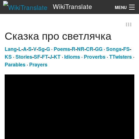
WikiTranslate
MENU
Search
Сказка про светлячка
Lang
-
L
-
A
-
S
-
V
-
Sg
-
G
·
Poems
-
R
-
NR
-
CR
-
GG
·
Songs
-
FS
-
KS
·
Stories
-
SF
-
FT
-
J
-
KT
·
Idioms
·
Proverbs
·
TTwisters
·
Parables
·
Prayers