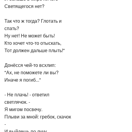
Светящегося нет?
Так что ж тогда? Глотать и
спать?
Ну нет! Не может быть!
Кто хочет что-то отыскать,
Тот должен дальше плыть!"
Донёсся чей-то всхлип:
"Ах, не поможете ли вы?
Иначе я погиб..."
- Не плачь! - ответил
светлячок. -
Я мигом посвечу.
Плыви за мной: гребок, скачок
-
И выйдешь по лучу.