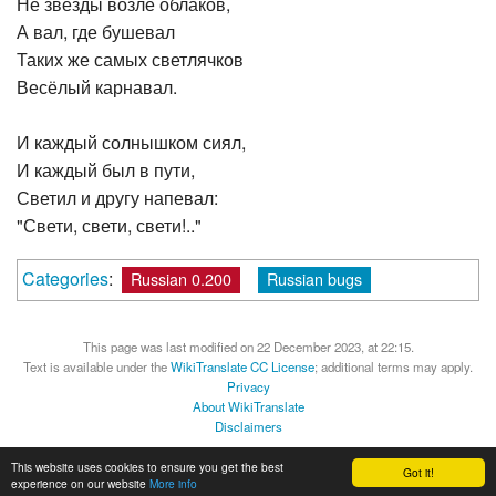
Не звёзды возле облаков,
А вал, где бушевал
Таких же самых светлячков
Весёлый карнавал.
И каждый солнышком сиял,
И каждый был в пути,
Светил и другу напевал:
"Свети, свети, свети!.."
Categories
:
Russian 0.200
Russian bugs
This page was last modified on 22 December 2023, at 22:15.
Text is available under the
WikiTranslate CC License
; additional terms may apply.
Privacy
About WikiTranslate
Disclaimers
MediaWiki
Powered by Semantic MediaWiki
This website uses cookies to ensure you get the best
Got it!
experience on our website
More info