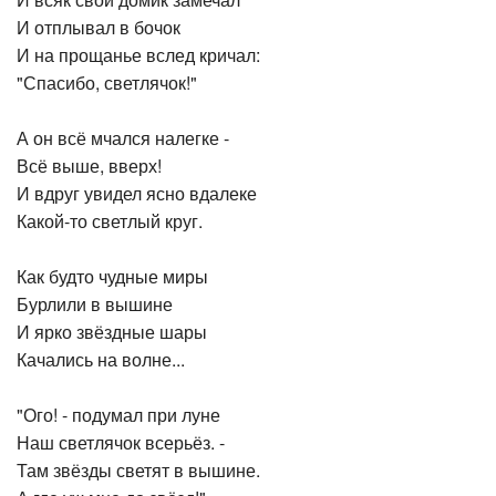
И всяк свой домик замечал
И отплывал в бочок
И на прощанье вслед кричал:
"Спасибо, светлячок!"
А он всё мчался налегке -
Всё выше, вверх!
И вдруг увидел ясно вдалеке
Какой-то светлый круг.
Как будто чудные миры
Бурлили в вышине
И ярко звёздные шары
Качались на волне...
"Ого! - подумал при луне
Наш светлячок всерьёз. -
Там звёзды светят в вышине.