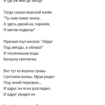
А где уж мне до звёзд!"
Тогда сказал морской конёк:
"Ты нам помог внизу,
А здесь давай-ка, паренёк,
Я мигом подвезу!"
Присвистнул весело: "Айда!
Под звёзды, в облака!"
И посиневшая вода
Качнула светлячка.
Вот тут из вороха травы
Светлели волны. Мрак редел
Под тихий перезвон...
И вдруг он ясно разглядел,
И вдруг увидел он