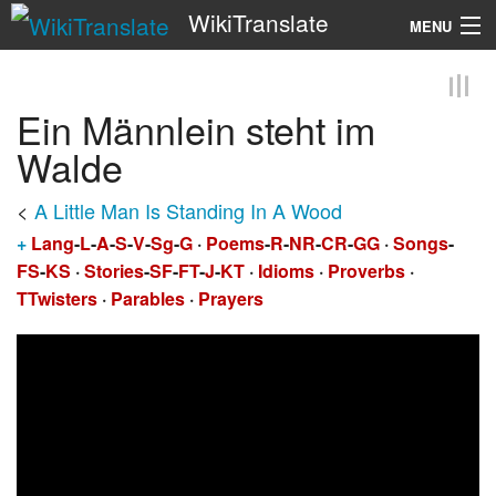
WikiTranslate
MENU
Search
Ein Männlein steht im
Walde
<
A Little Man Is Standing In A Wood
+
Lang
-
L
-
A
-
S
-
V
-
Sg
-
G
·
Poems
-
R
-
NR
-
CR
-
GG
·
Songs
-
FS
-
KS
·
Stories
-
SF
-
FT
-
J
-
KT
·
Idioms
·
Proverbs
·
TTwisters
·
Parables
·
Prayers