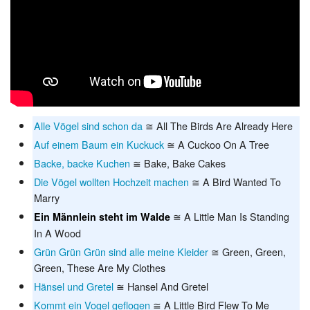
Alle Vögel sind schon da
≅ All The Birds Are Already Here
Auf einem Baum ein Kuckuck
≅ A Cuckoo On A Tree
Backe, backe Kuchen
≅ Bake, Bake Cakes
Die Vögel wollten Hochzeit machen
≅ A Bird Wanted To
Marry
≅ A Little Man Is Standing
Ein Männlein steht im Walde
In A Wood
Grün Grün Grün sind alle meine Kleider
≅ Green, Green,
Green, These Are My Clothes
Hänsel und Gretel
≅ Hansel And Gretel
Kommt ein Vogel geflogen
≅ A Little Bird Flew To Me