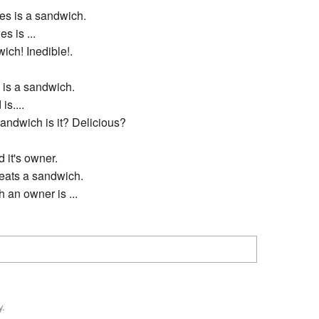
es is a sandwich.
s is ...
ich! Inedible!.
 is a sandwich.
is....
sandwich is it? Delicious?
d it's owner.
 eats a sandwich.
 an owner is ...
y.