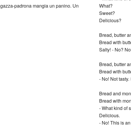
 ragazza-padrona mangia un panino. Un
What?
Sweet?
Delicious?
Bread, butter a
Bread with butt
Salty! - No? No
Bread, butter a
Bread with butt
- No! Not tasty
Bread and mone
Bread with mone
- What kind of 
Delicious.
- No! This is a