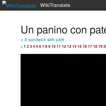
WikiTranslate
Un panino con pat
<
A sandwich with pâté
+
1
2
3
4
5
6
7
8
9
10
11
12
13
14
15
16
17
18
19
2