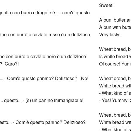
Sweet!
otta con burro e fragole è... - com'è questo
A bun, butter a
A bun with butt
ane con burro e caviale rosso è un delizioso
Very tasty!.
Wheat bread, bu
ne con burro e caviale nero è un delizioso
Is white bread 
o?! Caro?!
Of course! Yum
... - Com'è questo panino? Delizioso? - No!
Wheat bread, bu
White bread with
- What kind of 
.. questo... - (è) un panino immangiabile!
- Yes! Yummy! 
Wheat bread, bu
esto... - Com'è questo panino? Delizioso?
White bread with
- What kind of 