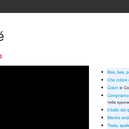
é
0
Bee, bee, p
Che colore
Colori
≅ Co
Compriamo,
тебе куроч
Il ballo del
Mentre anda
Testa, spall