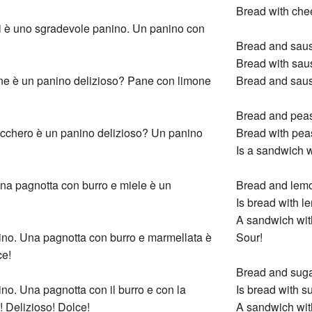
Bread with chee
li è uno sgradevole panino. Un panino con
Bread and saus
Bread with saus
ne è un panino delizioso? Pane con limone
Bread and saus
Bread and peas
cchero è un panino delizioso? Un panino
Bread with peas
Is a sandwich 
Una pagnotta con burro e miele è un
Bread and lemo
Is bread with l
A sandwich wit
ino. Una pagnotta con burro e marmellata è
Sour!
ce!
Bread and suga
no. Una pagnotta con il burro e con la
Is bread with s
 Delizioso! Dolce!
A sandwich wit