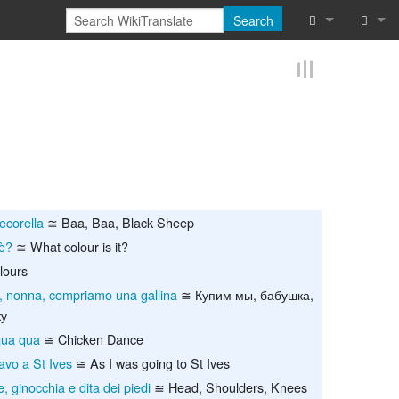
Search
What links he
Log in
Related chan
Reques
Special pages
Printable vers
ecorella
≅ Baa, Baa, Black Sheep
Permanent lin
 è?
≅ What colour is it?
Page informat
lours
 nonna, compriamo una gallina
≅ Купим мы, бабушка,
Cite this page
ку
 qua qua
≅ Chicken Dance
Browse proper
vo a St Ives
≅ As I was going to St Ives
Browse proper
e, ginocchia e dita dei piedi
≅ Head, Shoulders, Knees