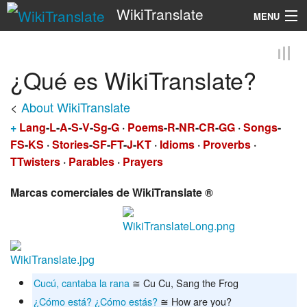
WikiTranslate
MENU
Search
¿Qué es WikiTranslate?
<
About WikiTranslate
+
Lang
-
L
-
A
-
S
-
V
-
Sg
-
G
·
Poems
-
R
-
NR
-
CR
-
GG
·
Songs
-
FS
-
KS
·
Stories
-
SF
-
FT
-
J
-
KT
·
Idioms
·
Proverbs
·
TTwisters
·
Parables
·
Prayers
Marcas comerciales de WikiTranslate ®
Cucú, cantaba la rana
≅ Cu Cu, Sang the Frog
¿Cómo está? ¿Cómo estás?
≅ How are you?