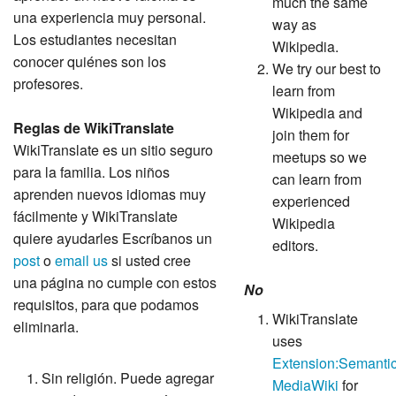
much the same
una experiencia muy personal.
way as
Los estudiantes necesitan
Wikipedia.
conocer quiénes son los
We try our best to
profesores.
learn from
Wikipedia and
Reglas de WikiTranslate
join them for
WikiTranslate es un sitio seguro
meetups so we
para la familia. Los niños
can learn from
aprenden nuevos idiomas muy
experienced
fácilmente y WikiTranslate
Wikipedia
quiere ayudarles Escríbanos un
editors.
post
o
email us
si usted cree
una página no cumple con estos
No
requisitos, para que podamos
WikiTranslate
eliminarla.
uses
Extension:Semanti
Sin religión. Puede agregar
MediaWiki
for