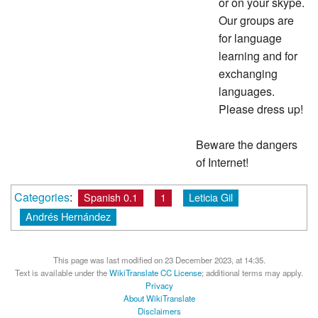
or on your skype.
Our groups are
for language
learning and for
exchanging
languages.
Please dress up!
Beware the dangers
of Internet!
Categories
:
Spanish 0.1
1
Leticia Gil
Andrés Hernández
This page was last modified on 23 December 2023, at 14:35.
Text is available under the
WikiTranslate CC License
; additional terms may apply.
Privacy
About WikiTranslate
Disclaimers