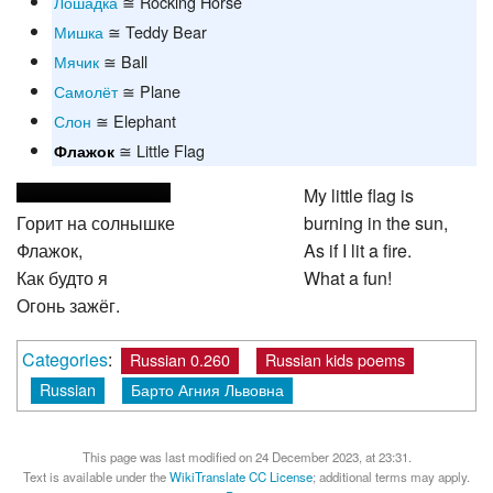
Лошадка
≅ Rocking Horse
Мишка
≅ Teddy Bear
Мячик
≅ Ball
Самолёт
≅ Plane
Слон
≅ Elephant
≅ Little Flag
Флажок
My little flag is
Горит на солнышке
burning in the sun,
Флажок,
As if I lit a fire.
Как будто я
What a fun!
Огонь зажёг.
Categories
:
Russian 0.260
Russian kids poems
Russian
Барто Агния Львовна
This page was last modified on 24 December 2023, at 23:31.
Text is available under the
WikiTranslate CC License
; additional terms may apply.