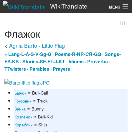
WikiTranslate
MENU
Search
Флажок
<
Agnia Barto - Little Flag
+
Lang
-
L
-
A
-
S
-
V
-
Sg
-
G
·
Poems
-
R
-
NR
-
CR
-
GG
·
Songs
-
FS
-
KS
·
Stories
-
SF
-
FT
-
J
-
KT
·
Idioms
·
Proverbs
·
TTwisters
·
Parables
·
Prayers
Бычок
≅ Bull-Calf
Грузовик
≅ Truck
Зайка
≅ Bunny
Козлёнок
≅ Bull-Kid
Кораблик
≅ Ship