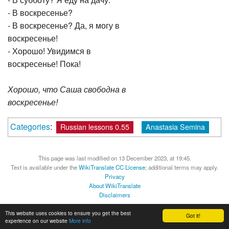
- В субботу? Я еду на дачу.
- В воскресенье?
- В воскресенье? Да, я могу в
воскресенье!
- Хорошо! Увидимся в
воскресенье! Пока!
Хорошо, что Саша свободна в
воскресенье!
Categories
:
Russian lessons 0.55
Anastasia Semina
This page was last modified on 13 December 2023, at 19:45.
Text is available under the
WikiTranslate CC License
; additional terms may apply.
Privacy
About WikiTranslate
Disclaimers
MediaWiki
Powered by Semantic MediaWiki
This website uses cookies to ensure you get the best
Got it!
experience on our website
More info