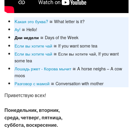
Kакая это буква?
≅ What letter is it?
Ау!
≅ Hello!
≅ Days of the Week
Дни недели
Если вы хотите чай
≅ If you want some tea
Если вы хотите чай
≅ Если вы хотите чай, If you want
some tea
Лошадь ржет - Корова мычит
≅ A horse neighs – A cow
moos
Разговор с мамой
≅ Conversation with mother
Приветствую всех!
Понедельник, вторник,
среда, четверг, пятница,
суббота, воскресение.