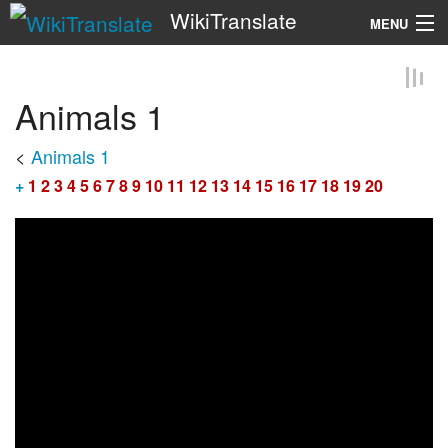
WikiTranslate
MENU
Search
Animals 1
<
Animals 1
+
1
2
3
4
5
6
7
8
9
10
11
12
13
14
15
16
17
18
19
20