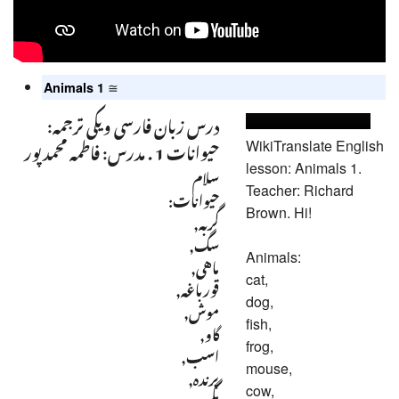
≅
Animals 1
درس زبان فارسی ویکی ترجمه:
حیوانات 1 . مدرس: فاطمه محمدپور
WikiTranslate English
lesson: Animals 1.
سلام
Teacher: Richard
حیوانات:
Brown. Hi!
گربه,
سگ,
Animals:
ماهی,
cat,
قورباغه,
dog,
موش,
fish,
گاو,
frog,
اسب,
mouse,
پرنده,
cow,