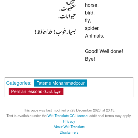
مگس,
horse,
عنکبوت.
bird,
حیوانات.
fly,
spider.
بسیارخوب! خداحافظ!
Animals.
Good! Well done!
Bye!
Categories
:
Fateme Mohammadpour
Persian lessons 0.حیوانات
This page was last modified on 25 December 2023, at 23:13.
Text is available under the
WikiTranslate CC License
; additional terms may apply.
Privacy
About WikiTranslate
Disclaimers