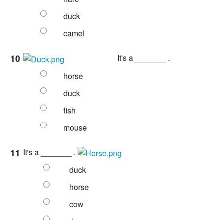
duck
camel
10
It's a _______ .
horse
duck
fish
mouse
11
It's a _______ .
duck
horse
cow