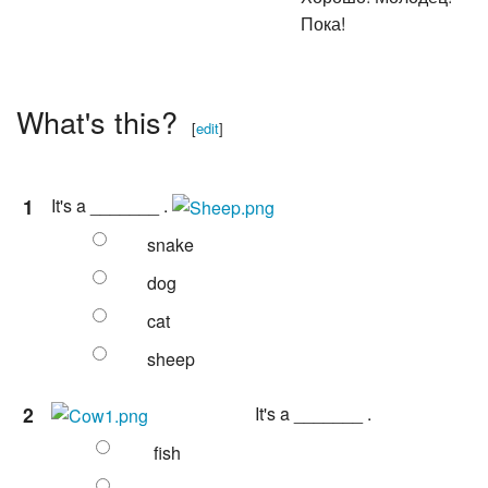
Пока!
What's this?
[
edit
]
1
It's a _______ .
snake
dog
cat
sheep
2
It's a _______ .
fish