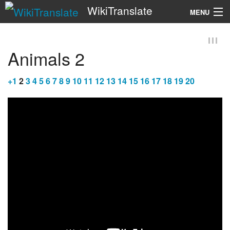
WikiTranslate
MENU
Search
Animals 2
+
1
2
3
4
5
6
7
8
9
10
11
12
13
14
15
16
17
18
19
20