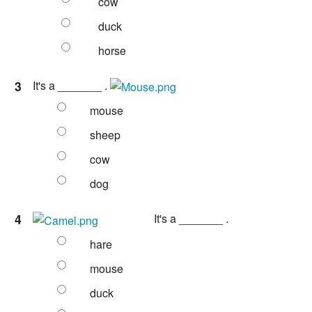
cow
duck
horse
3
It's a _______ .
mouse
sheep
cow
dog
4
It's a _______ .
hare
mouse
duck