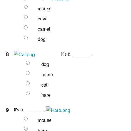
mouse
cow
camel
dog
8
It's a _______ .
dog
horse
cat
hare
9
It's a _______ .
mouse
hare