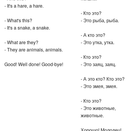
- It's a hare, a hare.
- Кто это?
- What's this?
- Это рыба, рыба.
- It's a snake, a snake.
- А кто это?
- What are they?
- Это утка, утка.
- They are animals, animals.
- Кто это?
Good! Well done! Good-bye!
- Это заяц, заяц.
- А это кто? Кто это?
- Это змея, змея.
- Кто это?
- Это животные,
животные.
Хорошо! Молодец!