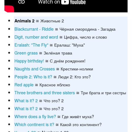
≅ Животные 2
Animals 2
Blackcurrant - Riddle
≅ Чёрная смородина - Загадка
Digit, number and word
≅ Цифра, число и слово
Eralash: "The Fly"
≅ Ералаш: "Муха"
Green grass
≅ Зелёная трава
Happy birthday!
≅ С днём рождения!
Naughts and Crosses
≅ Крестики-нолики
People 2: Who is it?
≅ Люди 2: Кто это?
Red apple
≅ Красное яблоко
Three brothers and three sisters
≅ Три брата и три сестры
What is it? 2
≅ Что это? 2
What is it? 2
≅ Что это? 2
Where does a fly live?
≅ Где живёт муха?
Which continent is it?
≅ Какой это континент?