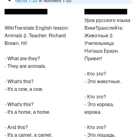
Числа 1-20
≅ Numbers 1-20
Урок русского языка
WikiTranslate English lesson:
ВикиТранслейта:
Animals 2. Teacher: Richard
Животные 2.
Brown. Hi!
Учительница:
Наташа Браун.
- What are they?
Привет!
- They are animals.
- Кто это?
- What's this?
- Это животные.
- It's a cow, a cow.
- Кто это?
- What's this?
- Это корова,
- It's a horse, a horse.
корова.
- And this?
- Кто это?
- It's a camel, a camel.
- Это лошадь,