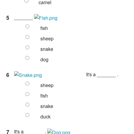
camel
5
_______
fish
sheep
snake
dog
6
It's a _______ .
sheep
fish
snake
duck
7
It's a _______ .