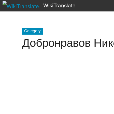
WikiTranslate
Category
Добронравов Ник