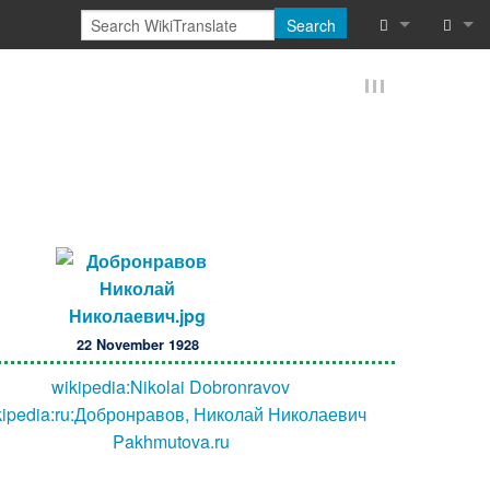
Search
What links he
Log in
Related chan
Reques
Special pages
Printable vers
Permanent lin
Page informat
22 November 1928
Browse proper
wikipedia:Nikolai Dobronravov
kipedia:ru:Добронравов, Николай Николаевич
Browse proper
Pakhmutova.ru
Recent chang