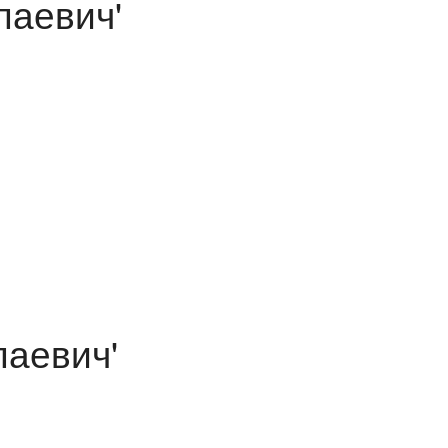
лаевич'
лаевич'