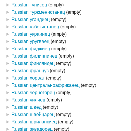
►
Russian тунисец
‎
(empty)
►
Russian туркменистанец
‎
(empty)
►
Russian угандиец
‎
(empty)
►
Russian узбекистанец
‎
(empty)
►
Russian украинец
‎
(empty)
►
Russian уругваец
‎
(empty)
►
Russian фиджиец
‎
(empty)
►
Russian филиппинец
‎
(empty)
►
Russian финляндец
‎
(empty)
►
Russian француз
‎
(empty)
►
Russian хорват
‎
(empty)
►
Russian центральноафриканец
‎
(empty)
►
Russian черногорец
‎
(empty)
►
Russian чилиец
‎
(empty)
►
Russian швед
‎
(empty)
►
Russian швейцарец
‎
(empty)
►
Russian шриланкиец
‎
(empty)
►
Russian эквадорец
‎
(empty)