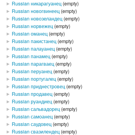
►
Russian никарагуанец
‎
(empty)
►
Russian новогвинеец
‎
(empty)
►
Russian новозеландец
‎
(empty)
►
Russian норвежец
‎
(empty)
►
Russian оманец
‎
(empty)
►
Russian пакистанец
‎
(empty)
►
Russian палауанец
‎
(empty)
►
Russian панамец
‎
(empty)
►
Russian парагваец
‎
(empty)
►
Russian перуанец
‎
(empty)
►
Russian португалец
‎
(empty)
►
Russian приднестровец
‎
(empty)
►
Russian продавец
‎
(empty)
►
Russian руандиец
‎
(empty)
►
Russian сальвадорец
‎
(empty)
►
Russian самоанец
‎
(empty)
►
Russian саудовец
‎
(empty)
►
Russian свазилендец
‎
(empty)