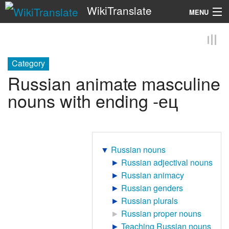
WikiTranslate
MENU
Search
Category
Russian animate masculine
nouns with ending -ец
▼
Russian nouns
►
Russian adjectival nouns
►
Russian animacy
►
Russian genders
►
Russian plurals
►
Russian proper nouns
►
Teaching Russian nouns