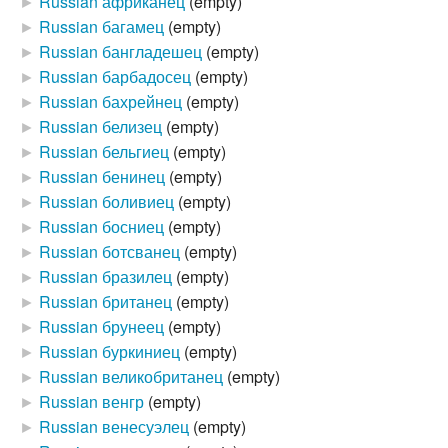
►
Russian багамец
‎
(empty)
►
Russian бангладешец
‎
(empty)
►
Russian барбадосец
‎
(empty)
►
Russian бахрейнец
‎
(empty)
►
Russian белизец
‎
(empty)
►
Russian бельгиец
‎
(empty)
►
Russian бенинец
‎
(empty)
►
Russian боливиец
‎
(empty)
►
Russian босниец
‎
(empty)
►
Russian ботсванец
‎
(empty)
►
Russian бразилец
‎
(empty)
►
Russian британец
‎
(empty)
►
Russian брунеец
‎
(empty)
►
Russian буркиниец
‎
(empty)
►
Russian великобританец
‎
(empty)
►
Russian венгр
‎
(empty)
►
Russian венесуэлец
‎
(empty)