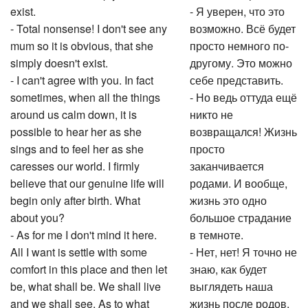
exist.
- Я уверен, что это
- Total nonsense! I don't see any
возможно. Всё будет
mum so it is obvious, that she
просто немного по-
simply doesn't exist.
другому. Это можно
- I can't agree with you. In fact
себе представить.
sometimes, when all the things
- Но ведь оттуда ещё
around us calm down, it is
никто не
possible to hear her as she
возвращался! Жизнь
sings and to feel her as she
просто
caresses our world. I firmly
заканчивается
believe that our genuine life will
родами. И вообще,
begin only after birth. What
жизнь это одно
about you?
большое страдание
- As for me I don't mind it here.
в темноте.
All I want is settle with some
- Нет, нет! Я точно не
comfort in this place and then let
знаю, как будет
be, what shall be. We shall live
выглядеть наша
and we shall see. As to what
жизнь после родов,