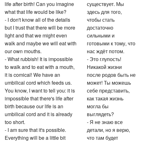
life after birth! Can you imagine
существует. Мы
what that life would be like?
здесь для того,
- I don't know all of the details
чтобы стать
but I trust that there will be more
достаточно
light and that we might even
сильными и
walk and maybe we will eat with
готовыми к тому, что
our own mouths.
нас ждёт потом.
- What rubbish! It is impossible
- Это глупость!
to walk and to eat with a mouth,
Никакой жизни
it is comical! We have an
после родов быть не
umbilical cord which feeds us.
может! Ты можешь
You know, I want to tell you: it is
себе представить,
impossible that there's life after
как такая жизнь
birth because our life is an
могла бы
umbilical cord and it is already
выглядеть?
too short.
- Я не знаю все
- I am sure that it's possible.
детали, но я верю,
Everything will be a little bit
что там будет