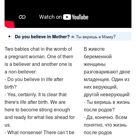
≅ Ты веришь в Маму?
Do you believe in Mother?
Two babies chat in the womb of
В животе
a pregnant woman. One of them
беременной
is a believer and another one is
женщины
a non-believer:
разговаривают двое
- Do you believe in life after
младенцев. Один из
birth?
них верующий,
- Yes, certainly. It is clear that
другой неверующий:
there's life after birth. We are
- Ты веришь в жизнь
here to become strong enough
после родов?
and ready for what lies ahead for
- Да, конечно. Всем
us.
понятно, что жизнь
- What nonsense! There can’t be
после родов