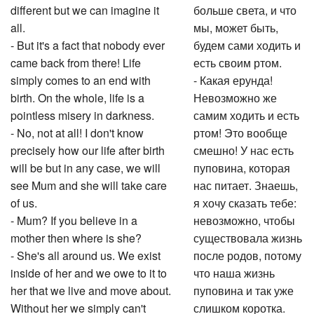
different but we can imagine it
больше света, и что
all.
мы, может быть,
- But it's a fact that nobody ever
будем сами ходить и
came back from there! Life
есть своим ртом.
simply comes to an end with
- Какая ерунда!
birth. On the whole, life is a
Невозможно же
pointless misery in darkness.
самим ходить и есть
- No, not at all! I don't know
ртом! Это вообще
precisely how our life after birth
смешно! У нас есть
will be but in any case, we will
пуповина, которая
see Mum and she will take care
нас питает. Знаешь,
of us.
я хочу сказать тебе:
- Mum? If you believe in a
невозможно, чтобы
mother then where is she?
существовала жизнь
- She's all around us. We exist
после родов, потому
inside of her and we owe to it to
что наша жизнь
her that we live and move about.
пуповина и так уже
Without her we simply can't
слишком коротка.