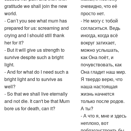
gratitude we shall join the new
очевидно, что её
world.
просто нет.
- Can’t you see what mum has
- Не могу с тобой
prepared for us: screaming and
согласиться. Ведь
crying and I should still thank
иногда, когда всё
her for it?
вокруг затихает,
- But it will give us strength to
можно услышать,
survive despite such a bright
как Она поёт, и
light.
почувствовать, как
- And for what do I need such a
Она гладит наш мир.
bright light and to survive as
Я твердо верю, что
well?
наша настоящая
- So that we shall live eternally
жизнь начнется
and not die. It can't be that Mum
только после родов.
bore us for death, can it?
А ты?
- А что я, мне и здесь
неплохо, вот