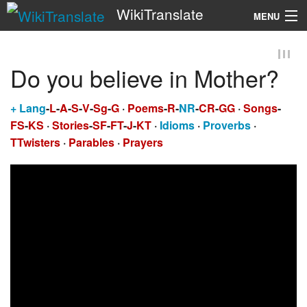
WikiTranslate
MENU
Search
Do you believe in Mother?
+
Lang
-
L
-
A
-
S
-
V
-
Sg
-
G
·
Poems
-
R
-
NR
-
CR
-
GG
·
Songs
-
FS
-
KS
·
Stories
-
SF
-
FT
-
J
-
KT
·
Idioms
·
Proverbs
·
TTwisters
·
Parables
·
Prayers