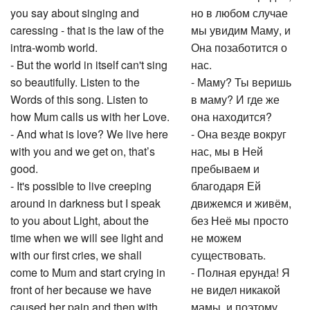
you say about singing and
но в любом случае
caressing - that is the law of the
мы увидим Маму, и
intra-womb world.
Она позаботится о
- But the world in itself can't sing
нас.
so beautifully. Listen to the
- Маму? Ты веришь
Words of this song. Listen to
в маму? И где же
how Mum calls us with her Love.
она находится?
- And what is love? We live here
- Она везде вокруг
with you and we get on, that’s
нас, мы в Ней
good.
пребываем и
- It's possible to live creeping
благодаря Ей
around in darkness but I speak
движемся и живём,
to you about Light, about the
без Неё мы просто
time when we will see light and
не можем
with our first cries, we shall
существовать.
come to Mum and start crying in
- Полная ерунда! Я
front of her because we have
не видел никакой
caused her pain and then with
мамы, и поэтому