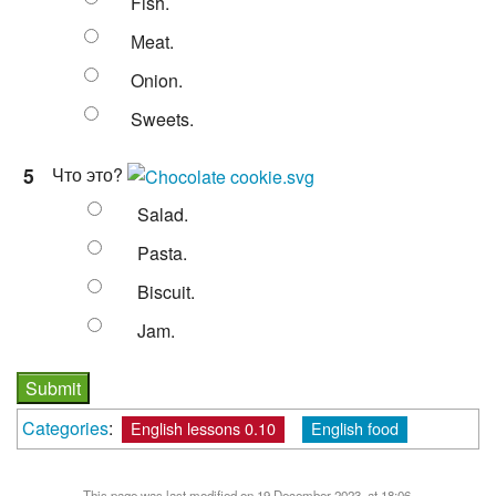
Fish.
Мeat.
Onion.
Sweets.
5
Что это?
Salad.
Pasta.
Biscuit.
Jam.
Categories
:
English lessons 0.10
English food