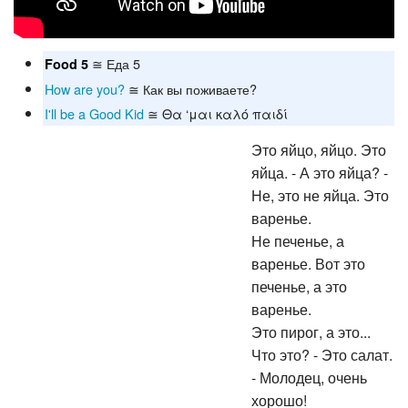
≅ Еда 5
Food 5
How are you?
≅ Как вы поживаете?
I'll be a Good Kid
≅ Θα ‘μαι καλό παιδί
Это яйцо, яйцо. Это
яйца. - А это яйца? -
Не, это не яйца. Это
варенье.
Не печенье, а
варенье. Вот это
печенье, а это
варенье.
Это пирог, а это...
Что это? - Это салат.
- Молодец, очень
хорошо!