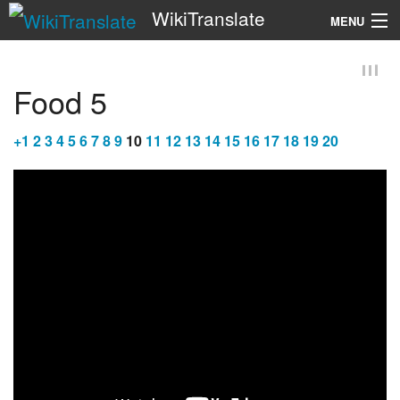
WikiTranslate
MENU
Search
Food 5
+
1
2
3
4
5
6
7
8
9
10
11
12
13
14
15
16
17
18
19
20