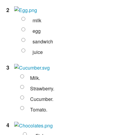
2
milk
egg
sandwich
juice
3
Milk.
Strawberry.
Cucumber.
Tomato.
4