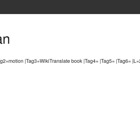
an
g2=motion |Tag3=WikiTranslate book |Tag4= |Tag5= |Tag6= |L=2