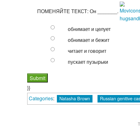
ПОМЕНЯЙТЕ ТЕКСТ: Он _______.
обнимает и целует
обнимает и бежит
читает и говорит
пускает пузырьки
}}
Categories
:
Natasha Brown
Russian genitive cas
T