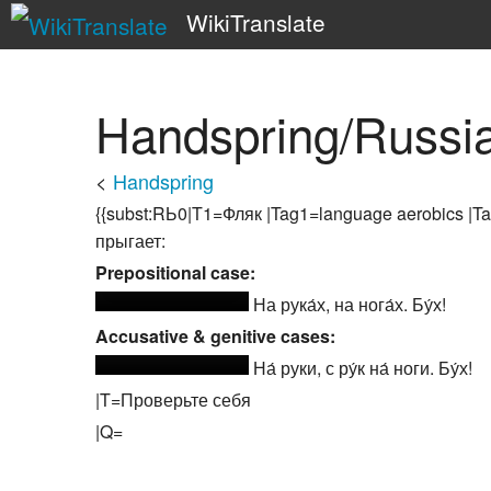
WikiTranslate
Handspring/Russi
<
Handspring
{{subst:RЬ0|T1=Фляк |Tag1=language aerobics |Ta
прыгает:
Prepositional case:
На рука́х, на нога́х. Бу́х!
Accusative & genitive cases:
На́ руки, с ру́к на́ ноги. Бу́х!
|T=Проверьте себя
|Q=