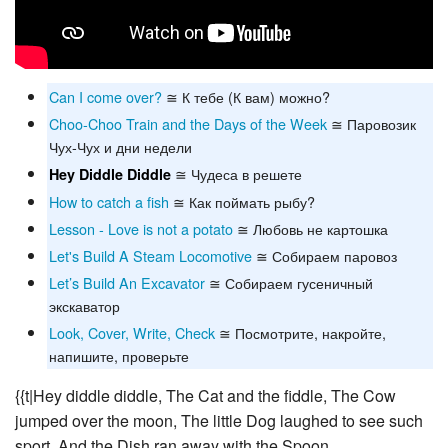
Can I come over?
≅ К тебе (К вам) можно?
Choo-Choo Train and the Days of the Week
≅ Паровозик
Чух-Чух и дни недели
≅ Чудеса в решете
Hey Diddle Diddle
How to catch a fish
≅ Как поймать рыбу?
Lesson - Love is not a potato
≅ Любовь не картошка
Let's Build A Steam Locomotive
≅ Собираем паровоз
Let’s Build An Excavator
≅ Собираем гусеничный
экскаватор
Look, Cover, Write, Check
≅ Посмотрите, накройте,
напишите, проверьте
{{t|Hey diddle diddle, The Cat and the fiddle, The Cow
jumped over the moon, The little Dog laughed to see such
sport, And the Dish ran away with the Spoon.