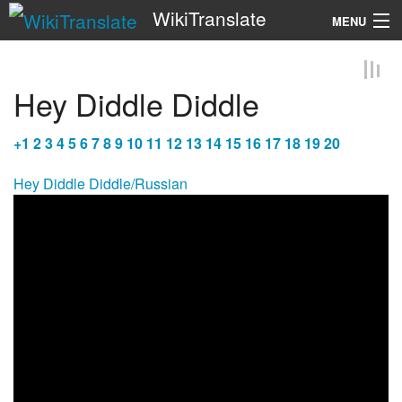
WikiTranslate
MENU
Search
Hey Diddle Diddle
+
1
2
3
4
5
6
7
8
9
10
11
12
13
14
15
16
17
18
19
20
Hey Diddle Diddle/Russian