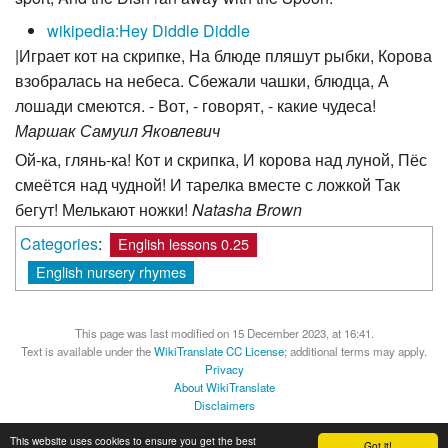
wikipedia:Hey Diddle Diddle
|Играет кот на скрипке, На блюде пляшут рыбки, Корова
взобралась на небеса. Сбежали чашки, блюдца, А
лошади смеются. - Вот, - говорят, - какие чудеса!
Маршак Самуил Яковлевич
Ой-ка, глянь-ка! Кот и скрипка, И корова над луной, Пёс
смеётся над чудной! И тарелка вместе с ложкой Так
бегут! Мелькают ножки!
Natasha Brown
Categories
:
English lessons 0.25
English nursery rhymes
This page was last modified on 15 December 2023, at 16:41.
Text is available under the
WikiTranslate CC License
; additional terms may apply.
Privacy
About WikiTranslate
Disclaimers
MediaWiki
Powered by Semantic MediaWiki
This website uses cookies to ensure you get the best
Got it!