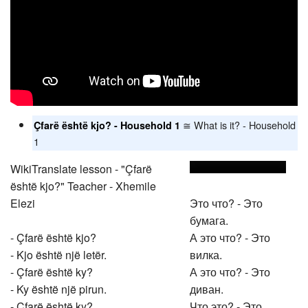
≅ What is it? - Household
Çfarë është kjo? - Household 1
1
WikiTranslate lesson - "Çfarë
është kjo?" Teacher - Xhemile
Elezi
Это что? - Это
бумага.
- Çfarë është kjo?
А это что? - Это
- Kjo është një letër.
вилка.
- Çfarë është ky?
А это что? - Это
- Ky është një pirun.
диван.
- Çfarë është ky?
Что это? - Это