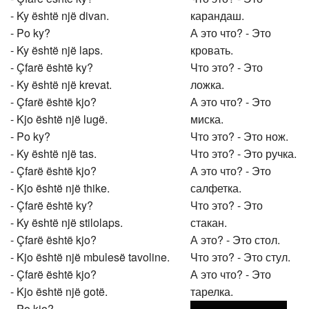
- Ky është një divan.
карандаш.
- Po ky?
А это что? - Это
- Ky është një laps.
кровать.
- Çfarë është ky?
Что это? - Это
- Ky është një krevat.
ложка.
- Çfarë është kjo?
А это что? - Это
- Kjo është një lugë.
миска.
- Po ky?
Что это? - Это нож.
- Ky është një tas.
Что это? - Это ручка.
- Çfarë është kjo?
А это что? - Это
- Kjo është një thike.
салфетка.
- Çfarë është ky?
Что это? - Это
- Ky është një stilolaps.
стакан.
- Çfarë është kjo?
А это? - Это стол.
- Kjo është një mbulesë tavoline.
Что это? - Это стул.
- Çfarë është kjo?
А это что? - Это
- Kjo është një gotë.
тарелка.
- Po kjo?