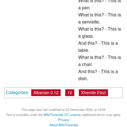
a pen.
What is this? - This is
a serviette.
What is this? - This is
a glass.
And this? - This is a
table.
What is this? - This is
a chair.
And this? - This is a
dish.
Categories
:
Albanian 0.12
12
Xhemile Elezi
This page was last modified on 22 December 2023, at 18:09.
Text is available under the
WikiTranslate CC License
; additional terms may apply.
Privacy
About WikiTranslate