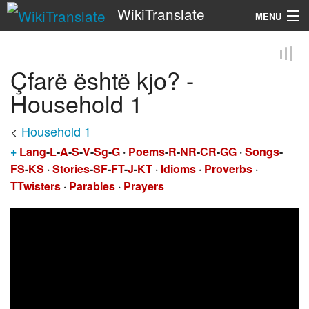
WikiTranslate
MENU
Search
Çfarë është kjo? -
Household 1
<
Household 1
+
Lang
-
L
-
A
-
S
-
V
-
Sg
-
G
·
Poems
-
R
-
NR
-
CR
-
GG
·
Songs
-
FS
-
KS
·
Stories
-
SF
-
FT
-
J
-
KT
·
Idioms
·
Proverbs
·
TTwisters
·
Parables
·
Prayers