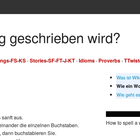
ig geschrieben wird?
ngs
-
FS
-
KS
·
Stories
-
SF
-
FT
-
J
-
KT
·
Idioms
·
Proverbs
·
TTwist
Was ist Wik
Wie ein Wo
Wie geht es
sanft aus.
How to spell a
reinander die einzelnen Buchstaben.
, dann buchstabieren Sie.