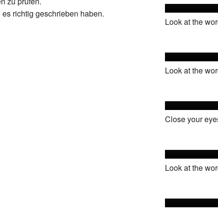
n zu prüfen.
 es richtig geschrieben haben.
Look at the word
Look at the wor
Close your eyes.
Look at the wor