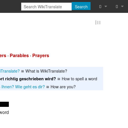
Search
What links he
Log in
Related chan
Reques
Special pages
ers
·
Parables
·
Prayers
Printable vers
Permanent lin
iTranslate?
≅ What is WikiTranslate?
≅ How to spell a word
rt richtig geschrieben wird?
Page informat
 Ihnen? Wie geht es dir?
≅ How are you?
Cite this page
Browse proper
 word
Browse proper