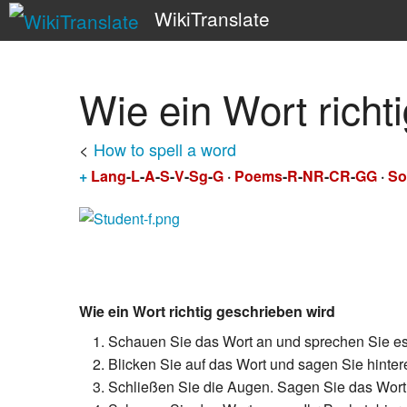
WikiTranslate
Wie ein Wort richt
<
How to spell a word
+
Lang
-
L
-
A
-
S
-
V
-
Sg
-
G
·
Poems
-
R
-
NR
-
CR
-
GG
·
So
Wie ein Wort richtig geschrieben wird
Schauen Sie das Wort an und sprechen Sie es 
Blicken Sie auf das Wort und sagen Sie hinte
Schließen Sie die Augen. Sagen Sie das Wort