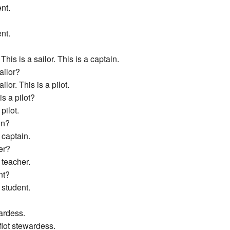
ent.
ent.
 This is a sailor. This is a captain.
sailor?
ailor. This is a pilot.
is a pilot?
 pilot.
in?
a captain.
her?
a teacher.
nt?
a student.
wardess.
flot stewardess.