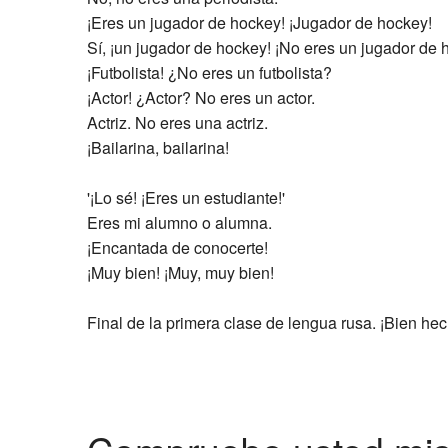
¡Eres un jugador de hockey! ¡Jugador de hockey!
Sí, ¡un jugador de hockey! ¡No eres un jugador de 
¡Futbolista! ¿No eres un futbolista?
¡Actor! ¿Actor? No eres un actor.
Actriz. No eres una actriz.
¡Bailarina, bailarina!
'¡Lo sé! ¡Eres un estudiante!'
Eres mi alumno o alumna.
¡Encantada de conocerte!
¡Muy bien! ¡Muy, muy bien!
Final de la primera clase de lengua rusa. ¡Bien hec