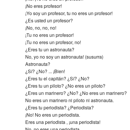
¡No eres profesor!
¡Yo soy un profesor, tu no eres un profesor!
¿Es usted un profesor?
¡No, no, no, no!
¡Tu no eres un profesor!
¡Tu no eres un profesor, no!
¿Eres tu un astronauta?
No, yo no soy un astronauta! (susurra)
Astronauta?
¿Sí? ¿No? ... ¡Bien!
¿Eres tu el capitán? ¿Sí? ¿No?
¿Eres tu un piloto? ¿No eres un piloto?
¿Eres un marinero? ¿No? ¿No eres un marinero?
No eres un marinero ni piloto ni astronauta.
¿Eres tu periodista? ¿Periodista?
¡No! No eres un periodista.
Eres una periodista , ¡una periodista!
No, no eres una periodista.