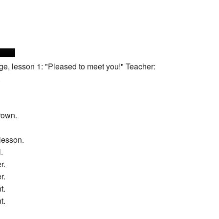
Recent chang
e, lesson 1: "Pleased to meet you!" Teacher:
.
rown.
 lesson.
.
r.
r.
t.
t.