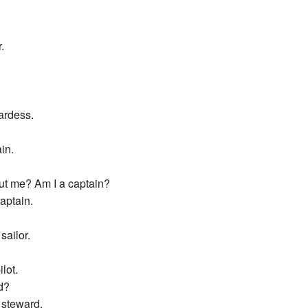
.
wardess.
ain.
ut me? Am I a captain?
captain.
sailor.
ilot.
d?
a steward.