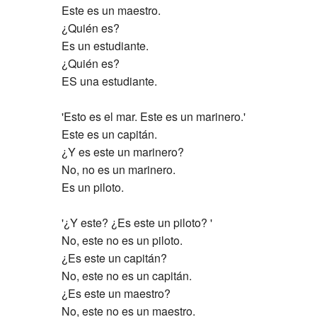
Este es un maestro.
¿Quién es?
Es un estudiante.
¿Quién es?
ES una estudiante.
'Esto es el mar. Este es un marinero.'
Este es un capitán.
¿Y es este un marinero?
No, no es un marinero.
Es un piloto.
'¿Y este? ¿Es este un piloto? '
No, este no es un piloto.
¿Es este un capitán?
No, este no es un capitán.
¿Es este un maestro?
No, este no es un maestro.