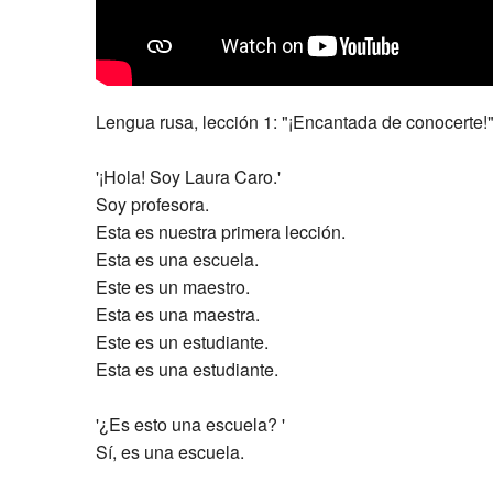
Lengua rusa, lección 1: "¡Encantada de conocerte!"
'¡Hola! Soy Laura Caro.'
Soy profesora.
Esta es nuestra primera lección.
Esta es una escuela.
Este es un maestro.
Esta es una maestra.
Este es un estudiante.
Esta es una estudiante.
'¿Es esto una escuela? '
Sí, es una escuela.