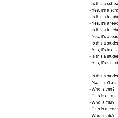
- Is this a scho
- Yes, it's a sch
- Is this a teac
- Yes, it's a tea
- Is this a teac
- Yes, it's a tea
- Is this a stude
- Yes, it's is a 
- Is this a stude
- Yes, it's a stu
- Is this a stude
- No, it isn't a s
- Who is this?
- This is a teac
- Who is this?
- This is a teac
- Who is this?