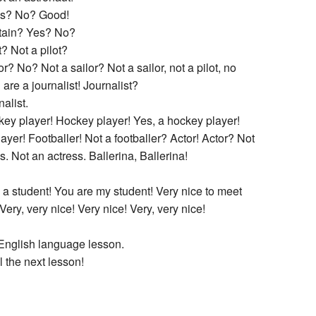
es? No? Good!
ptain? Yes? No?
t? Not a pilot?
or? No? Not a sailor? Not a sailor, not a pilot, no
 are a journalist! Journalist?
nalist.
key player! Hockey player! Yes, a hockey player!
ayer! Footballer! Not a footballer? Actor! Actor? Not
s. Not an actress. Ballerina, Ballerina!
 a student! You are my student! Very nice to meet
Very, very nice! Very nice! Very, very nice!
t English language lesson.
l the next lesson!