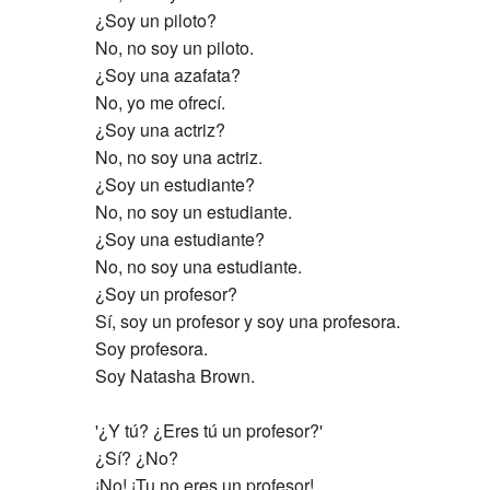
¿Soy un piloto?
No, no soy un piloto.
¿Soy una azafata?
No, yo me ofrecí.
¿Soy una actriz?
No, no soy una actriz.
¿Soy un estudiante?
No, no soy un estudiante.
¿Soy una estudiante?
No, no soy una estudiante.
¿Soy un profesor?
Sí, soy un profesor y soy una profesora.
Soy profesora.
Soy Natasha Brown.
'¿Y tú? ¿Eres tú un profesor?'
¿Sí? ¿No?
¡No! ¡Tu no eres un profesor!