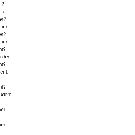
ol?
ool.
her?
cher.
her?
cher.
nt?
student.
nt?
dent.
nt?
tudent.
her.
her.