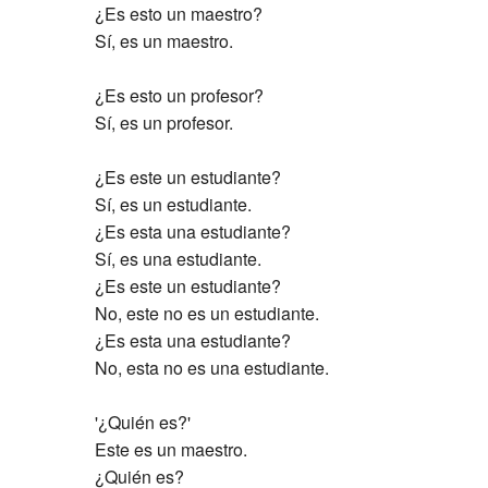
¿Es esto un maestro?
Sí, es un maestro.
¿Es esto un profesor?
Sí, es un profesor.
¿Es este un estudiante?
Sí, es un estudiante.
¿Es esta una estudiante?
Sí, es una estudiante.
¿Es este un estudiante?
No, este no es un estudiante.
¿Es esta una estudiante?
No, esta no es una estudiante.
'¿Quién es?'
Este es un maestro.
¿Quién es?