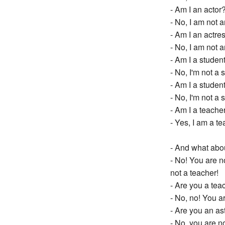
- Am I an actor
- No, I am not a
- Am I an actre
- No, I am not a
- Am I a studen
- No, I'm not a 
- Am I a studen
- No, I'm not a 
- Am I a teache
- Yes, I am a t
- And what abo
- No! You are n
not a teacher!
- Are you a tea
- No, no! You a
- Are you an as
- No, you are n