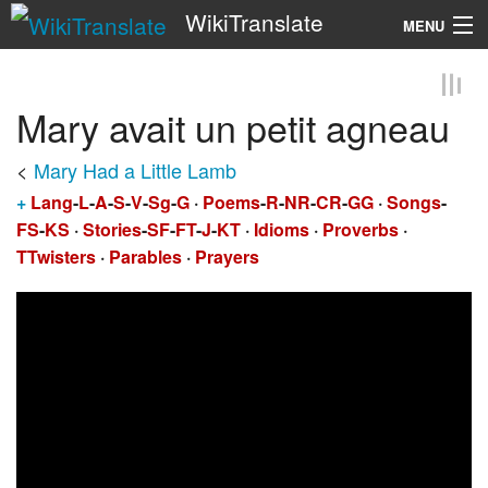
WikiTranslate
MENU
Search
Mary avait un petit agneau
<
Mary Had a Little Lamb
+
Lang
-
L
-
A
-
S
-
V
-
Sg
-
G
·
Poems
-
R
-
NR
-
CR
-
GG
·
Songs
-
FS
-
KS
·
Stories
-
SF
-
FT
-
J
-
KT
·
Idioms
·
Proverbs
·
TTwisters
·
Parables
·
Prayers