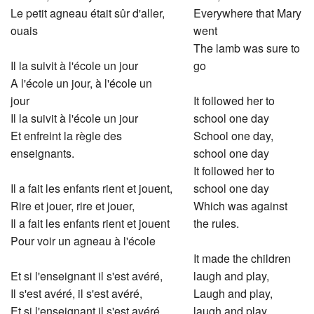
Le petit agneau était sûr d'aller,
Everywhere that Mary
ouais
went
The lamb was sure to
Il la suivit à l'école un jour
go
A l'école un jour, à l'école un
jour
It followed her to
Il la suivit à l'école un jour
school one day
Et enfreint la règle des
School one day,
enseignants.
school one day
It followed her to
Il a fait les enfants rient et jouent,
school one day
Rire et jouer, rire et jouer,
Which was against
Il a fait les enfants rient et jouent
the rules.
Pour voir un agneau à l'école
It made the children
Et si l'enseignant il s'est avéré,
laugh and play,
Il s'est avéré, il s'est avéré,
Laugh and play,
Et si l'enseignant il s'est avéré,
laugh and play,