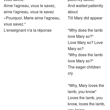
Aime l'agneau, vous le savez,
And waited patiently
aime l'agneau, vous le savez
about
«Pourquoi, Marie aime l'agneau,
Till Mary did appear
vous savez."
L'enseignant n'a la réponse
"Why does the lamb
love Mary so?"
Love Mary so? Love
Mary so?
"Why does the lamb
love Mary so?"
The eager children
cry
"Why, Mary loves the
lamb, you know"
Loves the lamb, you
know, loves the lamb,
you know