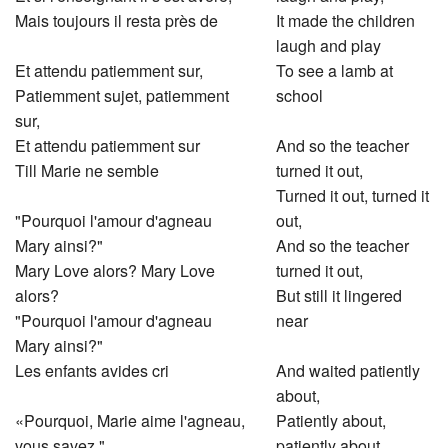
Mais toujours il resta près de
It made the children
laugh and play
Et attendu patiemment sur​​,
To see a lamb at
Patiemment sujet, patiemment
school
sur​​,
Et attendu patiemment sur
And so the teacher
Till Marie ne semble
turned it out,
Turned it out, turned it
"Pourquoi l'amour d'agneau
out,
Mary ainsi?"
And so the teacher
Mary Love alors? Mary Love
turned it out,
alors?
But still it lingered
"Pourquoi l'amour d'agneau
near
Mary ainsi?"
Les enfants avides cri
And waited patiently
about,
«Pourquoi, Marie aime l'agneau,
Patiently about,
vous savez."
patiently about,