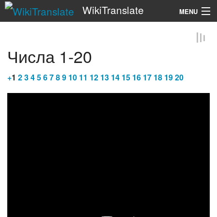
WikiTranslate
MENU
Search
Числа 1-20
+
1
2
3
4
5
6
7
8
9
10
11
12
13
14
15
16
17
18
19
20