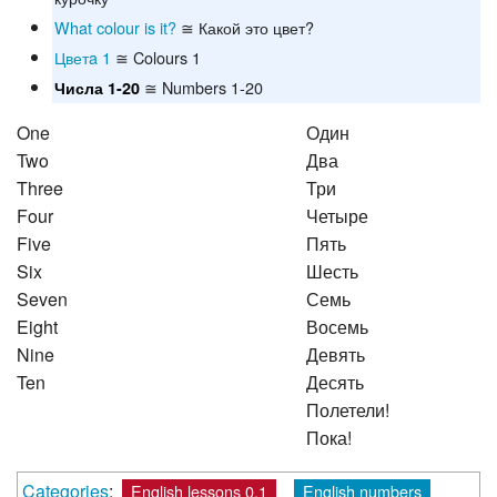
What colour is it?
≅ Какой это цвет?
Цветa 1
≅ Colours 1
≅ Numbers 1-20
Числа 1-20
One
Один
Two
Два
Three
Три
Four
Четыре
Five
Пять
Six
Шесть
Seven
Семь
Eight
Восемь
Nine
Девять
Ten
Десять
Полетели!
Пока!
Categories
:
English lessons 0.1
English numbers