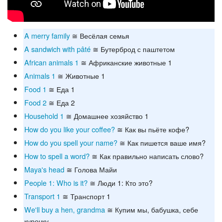
A merry family
≅ Весёлая семья
A sandwich with pâté
≅ Бутерброд с паштетом
African animals 1
≅ Африканские животные 1
Animals 1
≅ Животные 1
Food 1
≅ Еда 1
Food 2
≅ Еда 2
Household 1
≅ Домашнее хозяйство 1
How do you like your coffee?
≅ Как вы пьёте кофе?
How do you spell your name?
≅ Как пишется ваше имя?
How to spell a word?
≅ Как правильно написать слово?
Maya's head
≅ Голова Майи
People 1: Who is it?
≅ Люди 1: Кто это?
Transport 1
≅ Транспорт 1
We'll buy a hen, grandma
≅ Купим мы, бабушка, себе
курочку