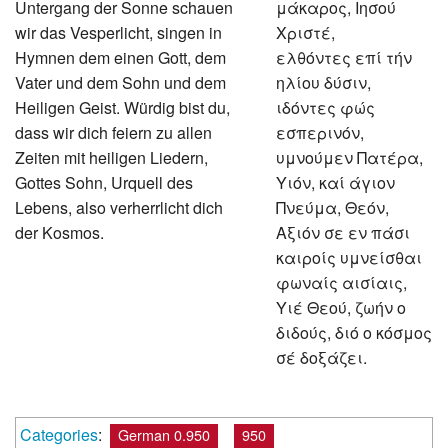
Untergang der Sonne schauen
μάκαρος, Ιησού
wir das Vesperlicht, singen in
Χριστέ,
Hymnen dem einen Gott, dem
ελθόντες επί τήν
Vater und dem Sohn und dem
ηλίου δύσιν,
Heiligen Geist. Würdig bist du,
ιδόντες φώς
dass wir dich feiern zu allen
εσπερινόν,
Zeiten mit heiligen Liedern,
υμνούμεν Πατέρα,
Gottes Sohn, Urquell des
Υιόν, καί άγιον
Lebens, also verherrlicht dich
Πνεύμα, Θεόν,
der Kosmos.
Αξιόν σε εν πάσι
καιροίς υμνείσθαι
φωναίς αισίαις,
Υιέ Θεού, ζωήν ο
διδούς, διό ο κόσμος
σέ δοξάζει.
Categories
:
German 0.950
950