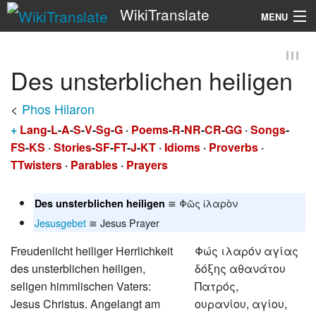
WikiTranslate
MENU
Search
Des unsterblichen heiligen
<
Phos Hilaron
+
Lang
-
L
-
A
-
S
-
V
-
Sg
-
G
·
Poems
-
R
-
NR
-
CR
-
GG
·
Songs
-
FS
-
KS
·
Stories
-
SF
-
FT
-
J
-
KT
·
Idioms
·
Proverbs
·
TTwisters
·
Parables
·
Prayers
≅ Φῶς ἱλαρὸν
Des unsterblichen heiligen
Jesusgebet
≅ Jesus Prayer
Freudenlicht heiliger Herrlichkeit
Φώς ιλαρόν αγίας
des unsterblichen heiligen,
δόξης αθανάτου
seligen himmlischen Vaters:
Πατρός,
Jesus Christus. Angelangt am
ουρανίου, αγίου,