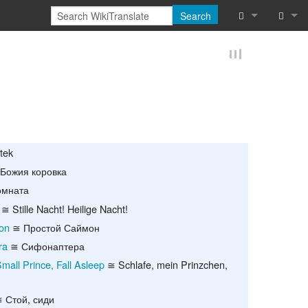
Search
What links he
Log in
Related chan
Reques
Special pages
Printable vers
tek
Permanent lin
Божия коровка
мната
Page informat
≅ Stille Nacht! Heilige Nacht!
on
≅ Простой Саймон
Cite this page
ra
≅ Сифонаптера
Browse proper
mall Prince, Fall Asleep
≅ Schlafe, mein Prinzchen,
Browse proper
 Стой, сиди