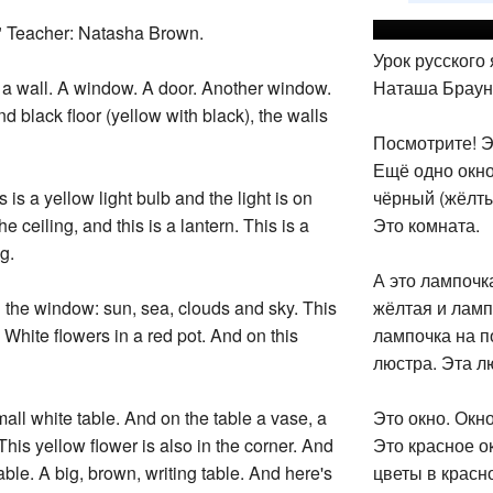
" Teacher: Natasha Brown.
Урок русского
t's a wall. A window. A door. Another window.
Наташа Браун
 and black floor (yellow with black), the walls
Посмотрите! Эт
Ещё одно окно
is is a yellow light bulb and the light is on
чёрный (жёлты
the ceiling, and this is a lantern. This is a
Это комната.
g.
А это лампочк
n the window: sun, sea, clouds and sky. This
жёлтая и ламп
White flowers in a red pot. And on this
лампочка на п
люстра. Эта л
small white table. And on the table a vase, a
Это окно. Окно
This yellow flower is also in the corner. And
Это красное о
table. A big, brown, writing table. And here's
цветы в красн