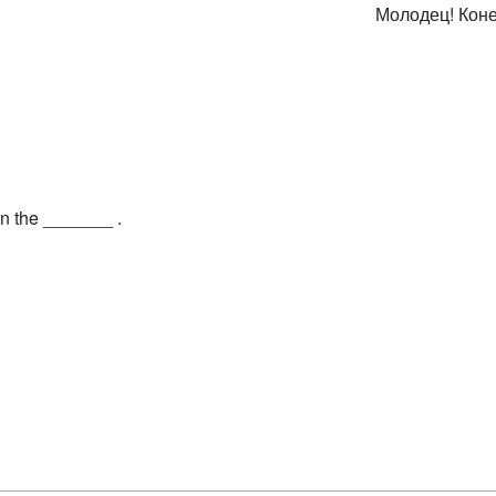
Молодец! Коне
on the _______ .