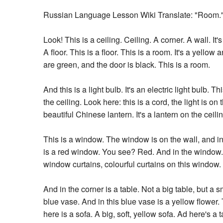
Russian Language Lesson Wiki Translate: "Room.
Look! This is a ceiling. Ceiling. A corner. A wall. I
A floor. This is a floor. This is a room. It's a yellow
are green, and the door is black. This is a room.
And this is a light bulb. It's an electric light bulb. Th
the ceiling. Look here: this is a cord, the light is on 
beautiful Chinese lantern. It's a lantern on the ceilin
This is a window. The window is on the wall, and i
is a red window. You see? Red. And in the window. 
window curtains, colourful curtains on this window.
And in the corner is a table. Not a big table, but a 
blue vase. And in this blue vase is a yellow flower. 
here is a sofa. A big, soft, yellow sofa. Ad here's a 