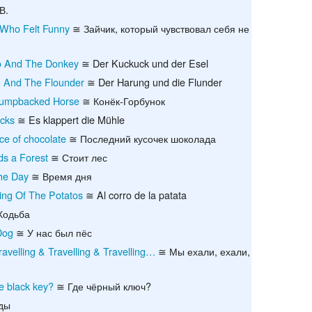
В.
Recent chang
Who Felt Funny
≅ Зайчик, который чувствовал себя не
o And The Donkey
≅ Der Kuckuck und der Esel
g And The Flounder
≅ Der Harung und die Flunder
 Humpbacked Horse
≅ Конёк-Горбунок
acks
≅ Es klappert die Mühle
ece of chocolate
≅ Последний кусочек шоколада
ds a Forest
≅ Стоит лес
he Day
≅ Время дня
ing Of The Potatos
≅ Al corro de la patata
Ходьба
Dog
≅ У нас был пёс
velling & Travelling & Travelling…
≅ Мы ехали, ехали,
e black key?
≅ Где чёрный ключ?
ды