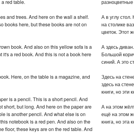
s a red table.
разноцветные 
ses and trees. And here on the wall a shelf.
А в углу стол.
o books here, but these books are not on
на столике ваз
цветок. Этот ж
 brown book. And also on this yellow sofa is a
А здесь диван
t it's a red book. And this is not a book here
Большой корич
синий. А это с
 book. Here, on the table is a magazine, and
Здесь на стен
здесь на стене
книги, но эти к
per is a pencil. This is a short pencil. And
ot short, but long. And here on the paper are
А на этом жёл
ble is another pencil. And what else is on
ещё на этом ж
 this notebook is a red pen. And also on the
книга, но эта к
he floor, these keys are on the red table. And