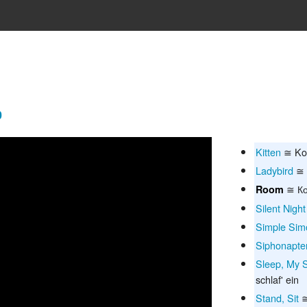
0
Kitten
≅ Ko
Ladybird
≅ 
≅ Ко
Room
Silent Night
Simple Sim
Siphonapte
Sleep, My S
schlaf' ein
Stand, Sit
≅