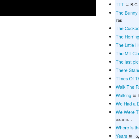
TTT
≅ В.С.
The Bunny 
так
The Cucko
The Herrin
The Little
The Mill Cl
The last pi
There Stan
Times Of T
Walk The R
Walking
≅ 
We Had a 
We Were Tra
ехали…
Where is th
Years
≅ Го