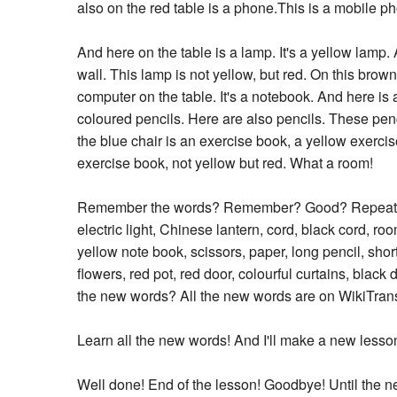
also on the red table is a phone.This is a mobile p
And here on the table is a lamp. It's a yellow lamp. 
wall. This lamp is not yellow, but red. On this brown
computer on the table. It's a notebook. And here is 
coloured pencils. Here are also pencils. These penc
the blue chair is an exercise book, a yellow exercis
exercise book, not yellow but red. What a room!
Remember the words? Remember? Good? Repeat th
electric light, Chinese lantern, cord, black cord, roo
yellow note book, scissors, paper, long pencil, short
flowers, red pot, red door, colourful curtains, bl
the new words? All the new words are on WikiTran
Learn all the new words! And I'll make a new lesson
Well done! End of the lesson! Goodbye! Until the n