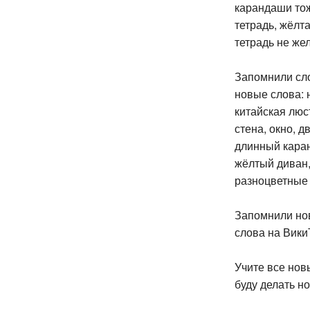
карандаши тож
тетрадь, жёлта
тетрадь не жел
Запомнили сл
новые слова: 
китайская люст
стена, окно, д
длинный каран
жёлтый диван,
разноцветные 
Запомнили но
слова на Вики
Учите все нов
буду делать н