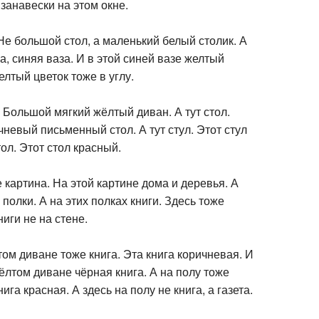
занавески на этом окне.
 Не большой стол, а маленький белый столик. А
а, синяя ваза. И в этой синей вазе желтый
елтый цветок тоже в углу.
. Большой мягкий жёлтый диван. А тут стол.
невый письменный стол. А тут стул. Этот стул
тол. Этот стол красный.
е картина. На этой картине дома и деревья. А
 полки. А на этих полках книги. Здесь тоже
ниги не на стене.
том диване тоже книга. Эта книга коричневая. И
ёлтом диване чёрная книга. А на полу тоже
нига красная. А здесь на полу не книга, а газета.