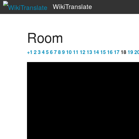
WikiTranslate
Room
+
1
2
3
4
5
6
7
8
9
10
11
12
13
14
15
16
17
18
19
2