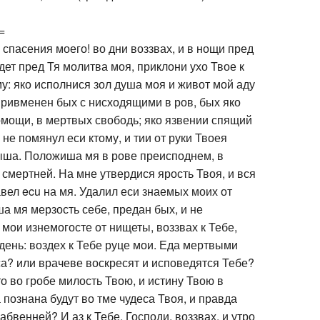
=
 спасения моего! во дни воззвах, и в нощи пред
дет пред Тя молитва моя, приклони ухо Твое к
: яко исполнися зол душа моя и живот мой аду
ривменен бых с нисходящими в ров, бых яко
омощи, в мертвых свободь; яко язвении спящий
 не помянул еси ктому, и тии от руки Твоея
ыша. Положиша мя в рове преисподнем, в
 смертней. На мне утвердися ярость Твоя, и вся
вел ecu на мя. Удалил еси знаемых моих от
а мя мерзость себе, предан бых, и не
 мои изнемогосте от нищеты, воззвах к Тебе,
 день: воздех к Тебе руце мои. Еда мертвыми
а? или врачеве воскресят и исповедятся Тебе?
то во гробе милость Твою, и истину Твою в
 познана будут во тме чудеса Твоя, и правда
абвенней? И аз к Тебе, Господи, воззвах, и утро