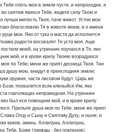
 Тебе плоть моя в земли пусте, и непроходне, и
о во святем явихся Тебе, видети силу Твою и
ко лучши милость Твоя, паче живот. Устне мои
 тако благословлю Тя в животе моем, и о имени
 руце мои. Яко от тука и масти да исполнится
стнама радости восхвалят Тя уста моя. Аще
постели моей, на утренних поучахся в Тя, яко
ник мой, и в крове крилу Твоею возрадуюся.
моя по Тебе; мене же прият десница Твоя. Тии
аша душу мою, внидут в преисподняя земли;
руки оружия, части лисовом будут. Царь же
о Бозе; похвалится всяк кленыйся Им, яко
ста глаголющих неправедная. На утренних
 яко был еси помощник мой, и в крове крилу
юся. Прильпе душа моя по Тебе, мене же прият
 Слава Отцу и Сыну и Святому Духу, и ныне, и
еки веков, аминь. Аллилуиа, Аллилуиа,
ва Тебе, Боже (трижды - без поклонов).