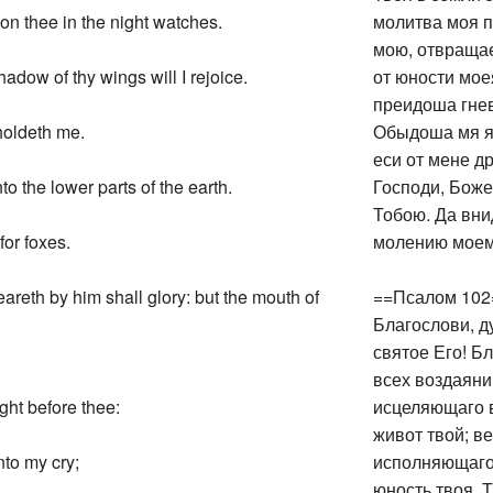
n thee in the night watches.
молитва моя п
мою, отвращае
adow of thy wings will I rejoice.
от юности мое
преидоша гнев
pholdeth me.
Обыдоша мя як
еси от мене др
nto the lower parts of the earth.
Господи, Боже
Тобою. Да вни
for foxes.
молению моем
eareth by him shall glory: but the mouth of
==Псалом 102
Благослови, д
святое Его! Б
всех воздаяни
ght before thee:
исцеляющаго в
живот твой; в
nto my cry;
исполняющаго 
юность твоя. 