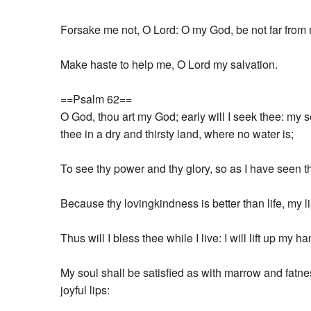
Forsake me not, O Lord: O my God, be not far from
Make haste to help me, O Lord my salvation.
==Psalm 62==
O God, thou art my God; early will I seek thee: my so
thee in a dry and thirsty land, where no water is;
To see thy power and thy glory, so as I have seen t
Because thy lovingkindness is better than life, my li
Thus will I bless thee while I live: I will lift up my 
My soul shall be satisfied as with marrow and fatne
joyful lips: