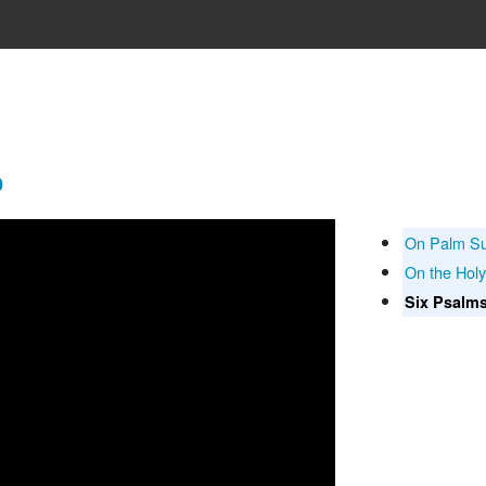
0
On Palm S
On the Hol
Six Psalm