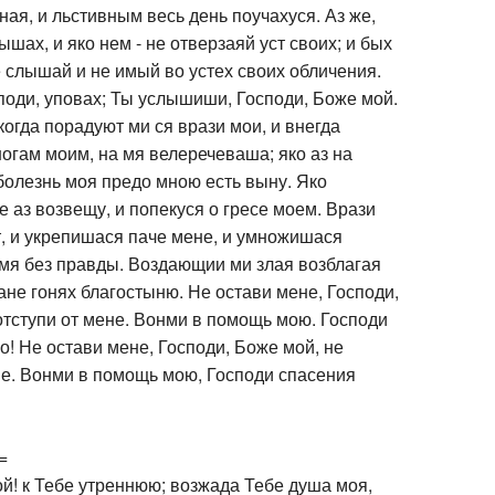
ная, и льстивным весь день поучахуся. Аз же,
лышах, и яко нем - не отверзаяй уст своих; и бых
е слышай и не имый во устех своих обличения.
споди, уповах; Ты услышиши, Господи, Боже мой.
когда порадуют ми ся врази мои, и внегда
огам моим, на мя велеречеваша; яко аз на
 болезнь моя предо мною есть выну. Яко
е аз возвещу, и попекуся о гресе моем. Врази
т, и укрепишася паче мене, и умножишася
мя без правды. Воздающии ми злая возблагая
зане гонях благостыню. Не остави мене, Господи,
отступи от мене. Вонми в помощь мою. Господи
о! Не остави мене, Господи, Боже мой, не
не. Вонми в помощь мою, Господи спасения
=
й! к Тебе утреннюю; возжада Тебе душа моя,