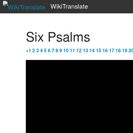
WikiTranslate
Six Psalms
+
1
2
3
4
5
6
7
8
9
10
11
12
13
14
15
16
17
18
19
2