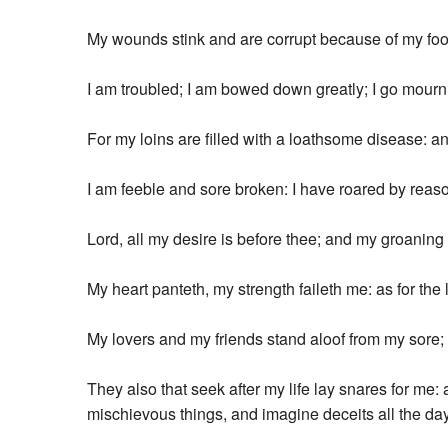
My wounds stink and are corrupt because of my foo
I am troubled; I am bowed down greatly; I go mourni
For my loins are filled with a loathsome disease: a
I am feeble and sore broken: I have roared by reaso
Lord, all my desire is before thee; and my groaning 
My heart panteth, my strength faileth me: as for the 
My lovers and my friends stand aloof from my sore;
They also that seek after my life lay snares for me:
mischievous things, and imagine deceits all the day