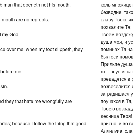
mb man that openeth not his mouth.
коль множицею
безводне, так
 mouth are no reproofs.
славу Твою: я
похвалите Тя;
rd my God.
Твоем воздежу
душа моя, и у
oice over me: when my foot slippeth, they
поминах Тя на 
был еси помощ
Прильпе душа 
 before me.
же - всуе иск
предадятся в 
 sin.
возвеселится 
заградишася у
nd they that hate me wrongfully are
поучахся в Тя,
Твоею возраду
десница Твоя!
ries; because I follow the thing that good
присно, и во в
Аллилуиа, сла