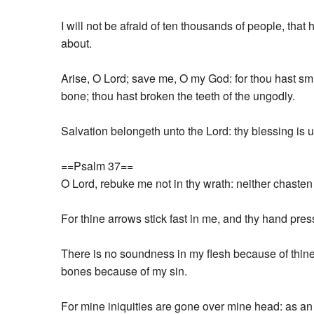
I will not be afraid of ten thousands of people, th
about.
Arise, O Lord; save me, O my God: for thou hast sm
bone; thou hast broken the teeth of the ungodly.
Salvation belongeth unto the Lord: thy blessing is 
==Psalm 37==
O Lord, rebuke me not in thy wrath: neither chasten
For thine arrows stick fast in me, and thy hand pre
There is no soundness in my flesh because of thine 
bones because of my sin.
For mine iniquities are gone over mine head: as an