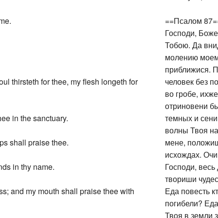
 me.
==Псалом 87=
Господи, Боже
Тобою. Да вни
молению моему
приближися. П
ul thirsteth for thee, my flesh longeth for
человек без п
во гробе, ихже
отриновени б
hee in the sanctuary.
темных и сени
волны Твоя на
ps shall praise thee.
мене, положиш
исхождах. Очи
hands in thy name.
Господи, весь
твориши чудес
ss; and my mouth shall praise thee with
Еда повесть к
погибели? Еда
Твоя в земли з