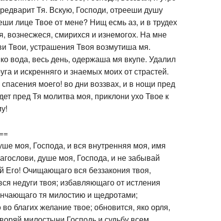
редварит Тя. Вскую, Господи, отрееши душу
ши лице Твое от мене? Нищ есмь аз, и в трудех
я, вознесжеся, смирихся и изнемогох. На мне
и Твои, устрашения Твоя возмутиша мя.
о вода, весь день, одержаша мя вкупе. Удалил
уга и искренняго и знаемых моих от страстей.
 спасения моего! во дни воззвах, и в нощи пред
дет пред Тя молитва моя, приклони ухо Твое к
у!
==
уше моя, Господа, и вся внутренняя моя, имя
лагослови, душе моя, Господа, и не забывай
й Его! Очищающаго вся беззакония твоя,
ся недуги твоя; избавляющаго от истления
енчающаго тя милостию и щедротами;
во благих желание твое; обновится, яко орля,
Творяй милостыни Господь и судьбу всем