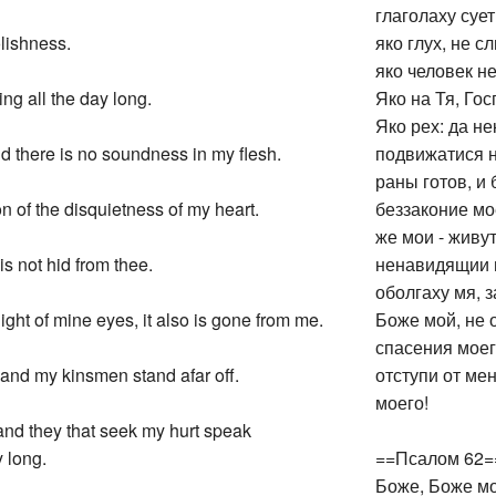
глаголаху сует
lishness.
яко глух, не с
яко человек н
ng all the day long.
Яко на Тя, Го
Яко рех: да не
nd there is no soundness in my flesh.
подвижатися н
раны готов, и
n of the disquietness of my heart.
беззаконие мо
же мои - живу
is not hid from thee.
ненавидящии 
оболгаху мя, 
light of mine eyes, it also is gone from me.
Боже мой, не 
спасения моег
 and my kinsmen stand afar off.
отступи от ме
моего!
 and they that seek my hurt speak
 long.
==Псалом 62=
Боже, Боже мо