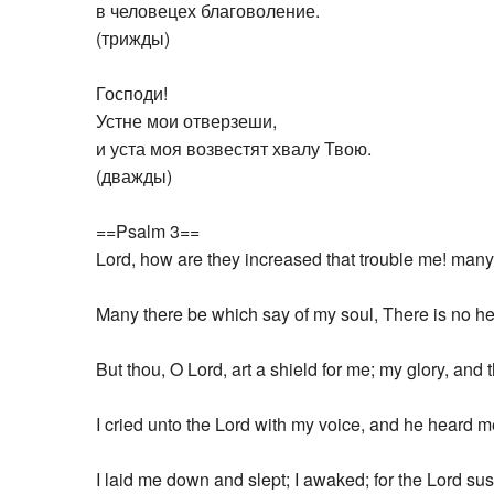
в человецех благоволение.
(трижды)
Господи!
Устне мои отверзеши,
и уста моя возвестят хвалу Твою.
(дважды)
==Psalm 3==
Lord, how are they increased that trouble me! many 
Many there be which say of my soul, There is no he
But thou, O Lord, art a shield for me; my glory, and t
I cried unto the Lord with my voice, and he heard me 
I laid me down and slept; I awaked; for the Lord su