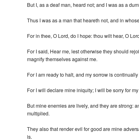
But I, as a deaf man, heard not; and I was as a du
Thus I was as a man that heareth not, and in whose
For in thee, O Lord, do I hope: thou wilt hear, O Lo
For I said, Hear me, lest otherwise they should rej
magnify themselves against me.
For I am ready to halt, and my sorrow is continually
For I will declare mine iniquity; I will be sorry for my
But mine enemies are lively, and they are strong: a
multiplied.
They also that render evil for good are mine adversa
is.