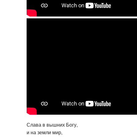
Слава в вышних Богу,
и на земли мир,