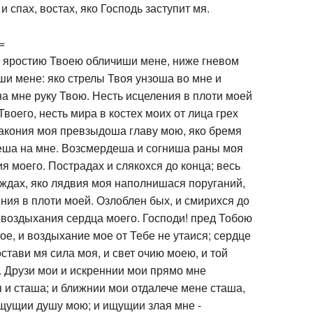
 и спах, востах, яко Господь заступит мя.
=
е яростию Твоею обличиши мене, ниже гневом
и мене: яко стрелы Твоя унзоша во мне и
на мне руку Твою. Несть исцеления в плоти моей
Твоего, несть мира в костех моих от лица грех
закония моя превзыдоша главу мою, яко бремя
еша на мне. Возсмердеша и согниша раны моя
ия моего. Пострадах и слякохся до конца; весь
хождах, яко лядвия моя наполнишася поруганий,
ения в плоти моей. Озлоблен бых, и смирихся до
т воздыхания сердца моего. Господи! пред Тобою
ое, и воздыхание мое от Тебе не утаися; сердце
стави мя сила моя, и свет очию моею, и той
. Друзи мои и искреннии мои прямо мне
и сташа; и ближнии мои отдалече мене сташа,
щущии душу мою; и ищущии злая мне -