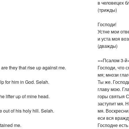
в человецех б
(трижды)
Господи!
Устне мои отв
и уста моя во
(дважды)
==Псалом 3-й
are they that rise up against me.
Господи, что 
мя; мнози гла
lp for him in God. Selah.
Ты же. Господ
главу мою. Гл
he lifter up of mine head.
горы святыя Св
заступит мя. 
out of his holy hill. Selah.
мя. Воскресни
еси вся вражд
stained me.
Господне есть