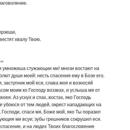
лаговоление.
ерзеши,
звестят хвалу Твою.
==
ся умножиша стужающии ми! мнози востают на
голют души моей: несть спасения ему в Бозе его.
и, заступник мой еси, слава моя и возносяй
асом моим ко Господу воззвах, и услыша мя от
оея. Аз уснух и спах, востах, яко Господь
Не убоюся от тем людей, окрест нападающих на
, Господи, спаси мя, Боже мой, яко Ты поразил
ующия ми всуе; зубы грешников сокрушил еси.
 спасение, и на людех Твоих благословение