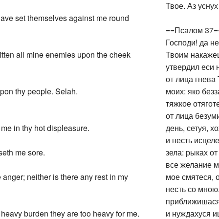
Твое. Аз уснух
at have set themselves against me round
==Псалом 37=
Господи! да н
itten all mine enemies upon the cheek
Твоим накажеш
утвердил еси 
от лица гнева 
upon thy people. Selah.
моих: яко без
тяжкое отягот
от лица безум
 me in thy hot displeasure.
день, сетуя, 
и несть исцел
sseth me sore.
зела: рыках о
все желание м
anger; neither is there any rest in my
мое смятеся, о
несть со мною
приближишася 
 heavy burden they are too heavy for me.
и нуждахуся и