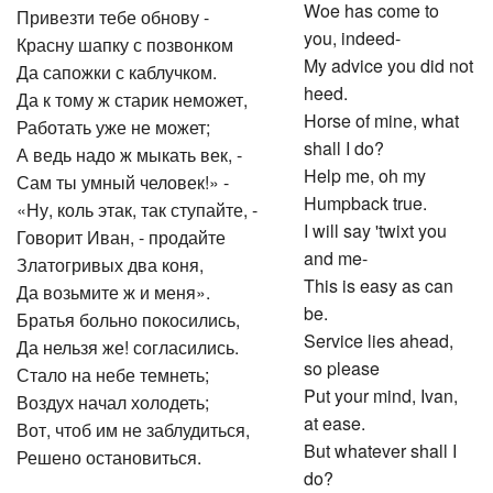
Woe has come to
Привезти тебе обнову -
you, indeed-
Красну шапку с позвонком
My advice you did not
Да сапожки с каблучком.
heed.
Да к тому ж старик неможет,
Horse of mine, what
Работать уже не может;
shall I do?
А ведь надо ж мыкать век, -
Help me, oh my
Сам ты умный человек!» -
Humpback true.
«Ну, коль этак, так ступайте, -
I will say 'twixt you
Говорит Иван, - продайте
and me-
Златогривых два коня,
This is easy as can
Да возьмите ж и меня».
be.
Братья больно покосились,
Service lies ahead,
Да нельзя же! согласились.
so please
Стало на небе темнеть;
Put your mind, Ivan,
Воздух начал холодеть;
at ease.
Вот, чтоб им не заблудиться,
But whatever shall I
Решено остановиться.
do?