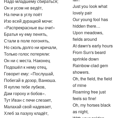
Надо младшему сбираться;
Just you look what
Он и усом не ведёт,
lovely pair
На печи в углу поёт
Our young fool has
Изо всей дурацкой мочи:
hidden there…
«Распрекрасные вы очи!»
Upon meadows,
Братья ну ему пенять,
fields around
Стали в поле погонять,
At dawn's early hours
Но сколь долго ни кричали,
From Sun's beard
Только голос потеряли:
sprinkle down
Он ни с места. Наконец
Rainbow-clad gem
Подошёл к нему отец,
showers.
Говорит ему: «Послушай,
Oh, the field, the field
Побегай в дозор, Ванюша.
of mine
Я куплю тебе лубков,
Roaming free just
Дам гороху и бобов».
feels so fine!
Тут Иван с печи слезает,
Oh, my horses black
Малахай свой надевает,
as night,
Хлеб за пазуху кладёт,