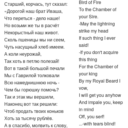
Bird of Fire
Старший, корчась, тут сказал:
To the Chamber of
«Дорогой наш брат Иваша,
your Sire.
Что переться - дело наше!
-May the lightning
Но возьми же ты в расчёт
strike my head
Некорыстный наш живот.
If such thing I ever
Сколь пшеницы мы ни сеем,
said!
Чуть насущный хлеб имеем.
-If you don't acquire
А коли неурожай,
this thing
Так хоть в петлю полезай!
For the Chamber of
Вот в такой большой печали
your king
Мы с Гаврилой толковали
By my Royal Beard I
Всю намеднишнюю ночь -
vow,
Чем бы горюшку помочь?
I will get you anyhow
Так и этак мы вершили,
And impale you, keep
Наконец вот так решили:
in mind
Чтоб продать твоих коньков
Off, you serf!
Хоть за тысячу рублёв.
...-with tears blind!
А в спасибо, молвить к слову,