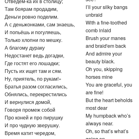
Отведём-ка их в столицу;
I’ll your silky bangs
Там боярам продадим,
unbraid
Деньги ровно поделим.
With a fine-toothed
А с деньжонками, сам знаешь,
comb inlaid
И попьёшь и погуляешь,
Brush your manes
Только хлопни по мешку.
and braid'em back
А благому дураку
And admire your
Недостанет ведь догадки,
beauty black.
Где гостят его лошадки;
Oh you, skipping
Пусть их ищет там и сям.
horses mine
Ну, приятель, по рукам!»
You are graceful, you
Братья разом согласились,
are fine!
Обнялись, перекрестились
But the heart beholds
И вернулися домой,
most dear
Говоря промеж собой
My humpback who’s
Про коней и про пирушку
always near.
И про чудную зверушку.
Oh, so that’s what’s
Время катит чередом,
going on