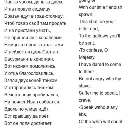
Час за часом, день за днём.
With our little fiendish
И на первую седмицу
spawn!
Братья едут в град-столицу,
This shall be your
Чтоб товар свой там продать
bitter end,
И на пристани узнать,
To the gallows you’ll
Не пришли ли с кораблями
be sent.
Немцы в город за холстами
-To confess, O
И нейдёт ли царь Салтан
Majesty,
Басурманить христиан.
I have dared to come
Вот иконам помолились,
to thee!
У отца благословились,
Be not angry with thy
Взяли двух коней тайком
slave.
И отправились тишком.
Suffer me to speak, I
Вечер к ночи пробирался;
crave.
На ночлег Иван собрался;
-Speak without any
Вдоль по улице идёт,
fibs,
Ест краюшку да поёт.
Or the whip will count
Вот он поля достигает,