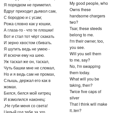
My good people, who
Я порядком не приметил.
Owns these
Вдруг приходит дьявол сам,
handsome chargers
С бородою и с усам;
two?
Рожа словно как у кошки,
Tsar, these steeds
А глаза-то - что те плошки!
belong to me.
Вот и стал тот чёрт скакать
I'm their owner, too,
И зерно хвостом сбивать.
you see.
Я шутить ведь не умею -
Will you sell them
И вскочи ему на шею.
to me, say?
Уж таскал же он, таскал,
No, I'm swapping
Чуть башки мне не сломал,
them today.
Но и я ведь сам не промах,
What will you be
Слышь, держал его как в
taking, then?
жомах.
Twice five caps of
Бился, бился мой хитрец
silver
И взмолился наконец:
That I think will make
„Не губи меня со света!
it..ten?
Целый год тебе за это