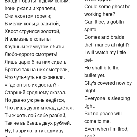
Входят братья к двум коням.
Could some ghost be
Кони ржали и храпели,
working here?
Очи яхонтом горели;
Can it be, a goblin
В мелки кольца завитой,
sprite
Хвост струился золотой,
Comes and braids
И алмазные копыты
their manes at night?
Крупным жемчугом обиты.
I will watch my little
Любо-дорого смотреть!
pet-
Лишь царю б на них сидеть!
He shall bite the
Братья так на них смотрели,
bullet yet.
Что чуть-чуть не окривели.
City's covered now by
«Где он это их достал? -
night,
Старший среднему сказал. -
Everyone is sleeping
Но давно уж речь ведётся,
tight.
Что лишь дурням клад даётся,
But no peace will
Ты ж хоть лоб себе разбей,
come to me.
Так не выбьешь двух рублей.
Even when I’m tired,
Ну, Гаврило, в ту седмицу
see?