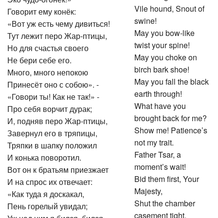
Vile hound, Snout of
Говорит ему конёк:
swine!
«Вот уж есть чему дивиться!
May you bow-like
Тут лежит перо Жар-птицы,
twist your spine!
Но для счастья своего
May you choke on
Не бери себе его.
birch bark shoe!
Много, много непокою
May you fall the black
Принесёт оно с собою». -
earth through!
«Говори ты! Как не так!» -
What have you
Про себя ворчит дурак;
brought back for me?
И, подняв перо Жар-птицы,
Show me! Patience’s
Завернул его в тряпицы,
not my trait.
Тряпки в шапку положил
Father Tsar, a
И конька поворотил.
moment’s wait!
Вот он к братьям приезжает
Bid them first, Your
И на спрос их отвечает:
Majesty,
«Как туда я доскакал,
Shut the chamber
Пень горелый увидал;
casement tight,