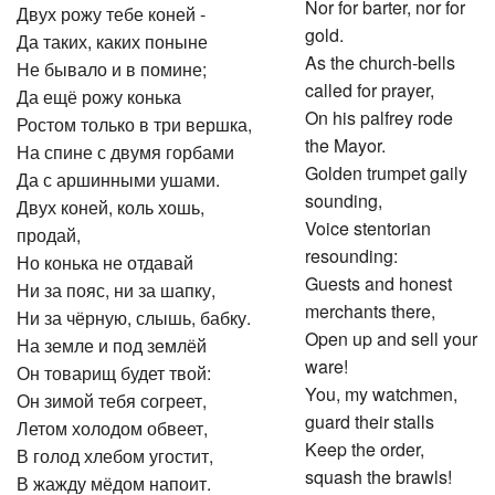
Nor for barter, nor for
Двух рожу тебе коней -
gold.
Да таких, каких поныне
As the church-bells
Не бывало и в помине;
called for prayer,
Да ещё рожу конька
On his palfrey rode
Ростом только в три вершка,
the Mayor.
На спине с двумя горбами
Golden trumpet gaily
Да с аршинными ушами.
sounding,
Двух коней, коль хошь,
Voice stentorian
продай,
resounding:
Но конька не отдавай
Guests and honest
Ни за пояс, ни за шапку,
merchants there,
Ни за чёрную, слышь, бабку.
Open up and sell your
На земле и под землёй
ware!
Он товарищ будет твой:
You, my watchmen,
Он зимой тебя согреет,
guard their stalls
Летом холодом обвеет,
Keep the order,
В голод хлебом угостит,
squash the brawls!
В жажду мёдом напоит.