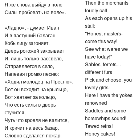
Then the merchants
Я же снова выйду в поле
loudly call,
Силы пробовать на воле».
As each opens up his
stall:
«Ладно», - думает Иван
"Honest masters-
И в пастуший балаган
come this way!
Кобылицу загоняет,
See what wares we
Дверь рогожей закрывает
have today!”
И, лишь только рассвело,
Sables, ferrets…
Отправляется в село,
different furs
Напевая громко песню:
Pick and choose, you
«Ходил молодец на Пресню».
lovely girls!
Вот он всходит на крыльцо,
Here I have the yokes
Вот хватает за кольцо,
renowned
Что есть силы в дверь
Saddles and some
стучится,
horsewhips sound!
Чуть что кровля не валится,
Tawed reins!
И кричит на весь базар,
Honey cakes!
Словно сделался пожар.