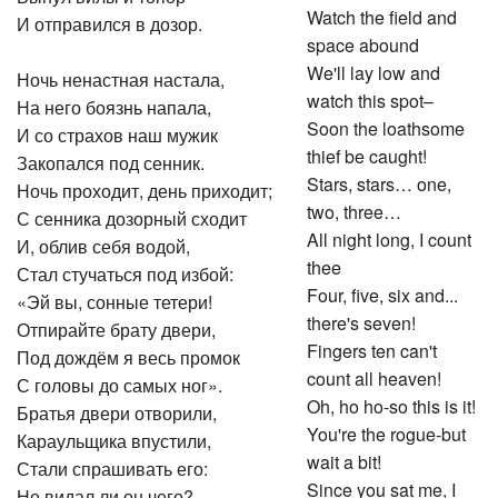
Watch the field and
И отправился в дозор.
space abound
We'll lay low and
Ночь ненастная настала,
watch this spot–
На него боязнь напала,
Soon the loathsome
И со страхов наш мужик
thief be caught!
Закопался под сенник.
Stars, stars… one,
Ночь проходит, день приходит;
two, three…
С сенника дозорный сходит
All night long, I count
И, облив себя водой,
thee
Стал стучаться под избой:
Four, five, six and...
«Эй вы, сонные тетери!
there's seven!
Отпирайте брату двери,
Fingers ten can't
Под дождём я весь промок
count all heaven!
С головы до самых ног».
Oh, ho ho-so this is it!
Братья двери отворили,
You're the rogue-but
Караульщика впустили,
wait a bit!
Стали спрашивать его:
Since you sat me, I
Не видал ли он чего?