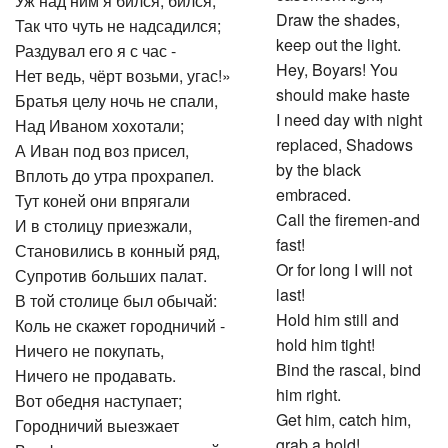
Уж над ним я бился, бился,
Draw the shades,
Так что чуть не надсадился;
keep out the light.
Раздувал его я с час -
Hey, Boyars! You
Нет ведь, чёрт возьми, угас!»
should make haste
Братья целу ночь не спали,
I need day with night
Над Иваном хохотали;
replaced, Shadows
А Иван под воз присел,
by the black
Вплоть до утра прохрапел.
embraced.
Тут коней они впрягали
Call the firemen-and
И в столицу приезжали,
fast!
Становились в конный ряд,
Or for long I will not
Супротив больших палат.
last!
В той столице был обычай:
Hold him still and
Коль не скажет городничий -
hold him tight!
Ничего не покупать,
Bind the rascal, bind
Ничего не продавать.
him right.
Вот обедня наступает;
Get him, catch him,
Городничий выезжает
grab a hold!