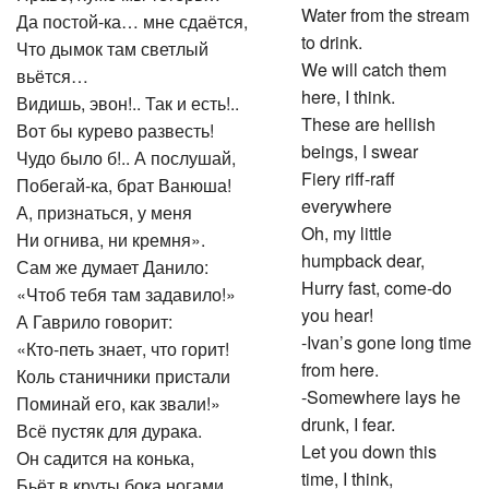
Water from the stream
Да постой-ка… мне сдаётся,
to drink.
Что дымок там светлый
We will catch them
вьётся…
here, I think.
Видишь, эвон!.. Так и есть!..
These are hellish
Вот бы курево развесть!
beings, I swear
Чудо было б!.. А послушай,
Fiery riff-raff
Побегай-ка, брат Ванюша!
everywhere
А, признаться, у меня
Oh, my little
Ни огнива, ни кремня».
humpback dear,
Сам же думает Данило:
Hurry fast, come-do
«Чтоб тебя там задавило!»
you hear!
А Гаврило говорит:
-Ivan’s gone long time
«Кто-петь знает, что горит!
from here.
Коль станичники пристали
-Somewhere lays he
Поминай его, как звали!»
drunk, I fear.
Всё пустяк для дурака.
Let you down this
Он садится на конька,
time, I think,
Бьёт в круты бока ногами,