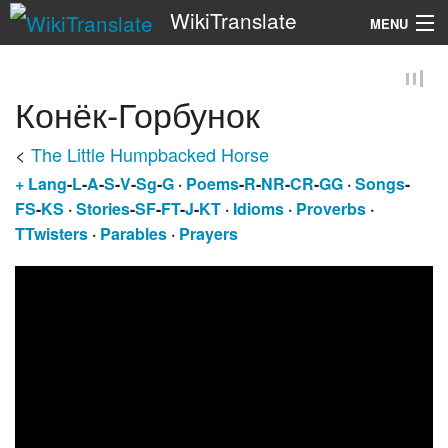
WikiTranslate
MENU
Search
Конёк-Горбунок
<
The Little Humpbacked Horse
+
Lang
-
L
-
A
-
S
-
V
-
Sg
-
G
·
Poems
-
R
-
NR
-
CR
-
GG
·
Songs
-
FS
-
KS
·
Stories
-
SF
-
FT
-
J
-
KT
·
Idioms
·
Proverbs
·
TTwisters
·
Parables
·
Prayers