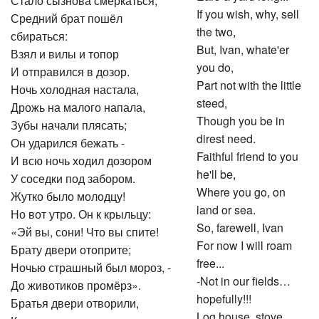
Стало сызнова смеркаться;
If you wish, why, sell
Средний брат пошёл
the two,
сбираться:
But, Ivan, whate'er
Взял и вилы и топор
you do,
И отправился в дозор.
Part not with the little
Ночь холодная настала,
steed,
Дрожь на малого напала,
Though you be in
Зубы начали плясать;
direst need.
Он ударился бежать -
Faithful friend to you
И всю ночь ходил дозором
he'll be,
У соседки под забором.
Where you go, on
Жутко было молодцу!
land or sea.
Но вот утро. Он к крыльцу:
So, farewell, Ivan
«Эй вы, сони! Что вы спите!
For now I will roam
Брату двери отоприте;
free...
Ночью страшный был мороз, -
-Not in our fields…
До животиков промёрз».
hopefully!!!
Братья двери отворили,
Log house, stove…