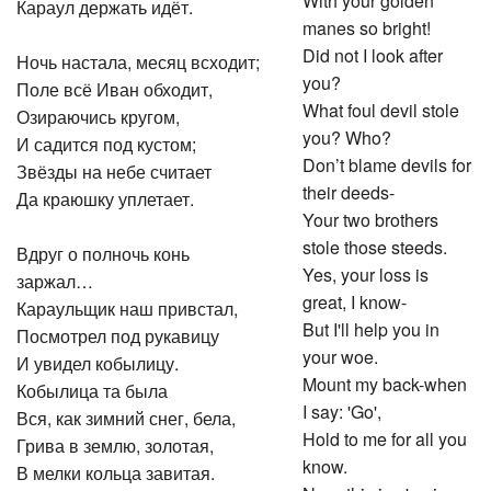
With your golden
Караул держать идёт.
manes so bright!
Did not I look after
Ночь настала, месяц всходит;
you?
Поле всё Иван обходит,
What foul devil stole
Озираючись кругом,
you? Who?
И садится под кустом;
Don’t blame devils for
Звёзды на небе считает
their deeds-
Да краюшку уплетает.
Your two brothers
stole those steeds.
Вдруг о полночь конь
Yes, your loss is
заржал…
great, I know-
Караульщик наш привстал,
But I'll help you in
Посмотрел под рукавицу
your woe.
И увидел кобылицу.
Mount my back-when
Кобылица та была
I say: 'Go',
Вся, как зимний снег, бела,
Hold to me for all you
Грива в землю, золотая,
know.
В мелки кольца завитая.