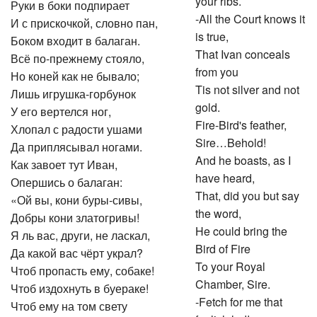
your ribs.
Руки в боки подпирает
-All the Court knows it
И с прискочкой, словно пан,
is true,
Боком входит в балаган.
That Ivan conceals
Всё по-прежнему стояло,
from you
Но коней как не бывало;
Tis not silver and not
Лишь игрушка-горбунок
gold.
У его вертелся ног,
Fire-Bird's feather,
Хлопал с радости ушами
Sire…Behold!
Да приплясывал ногами.
And he boasts, as I
Как завоет тут Иван,
have heard,
Опершись о балаган:
That, did you but say
«Ой вы, кони буры-сивы,
the word,
Добры кони златогривы!
He could bring the
Я ль вас, други, не ласкал,
Bird of Fire
Да какой вас чёрт украл?
To your Royal
Чтоб пропасть ему, собаке!
Chamber, Sire.
Чтоб издохнуть в буераке!
-Fetch for me that
Чтоб ему на том свету