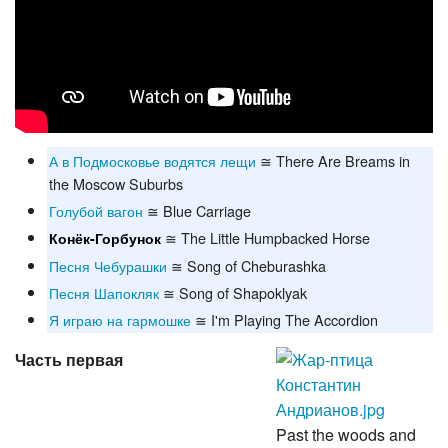
А в Подмосковье водятся лещи
≅ There Are Breams in
the Moscow Suburbs
Голубой вагон
≅ Blue Carriage
≅ The Little Humpbacked Horse
Конёк-Горбунок
Песня Чебурашки
≅ Song of Cheburashka
Песня Шапокляк
≅ Song of Shapoklyak
Я играю на гармошке
≅ I'm Playing The Accordion
Часть первая
Past the woods and