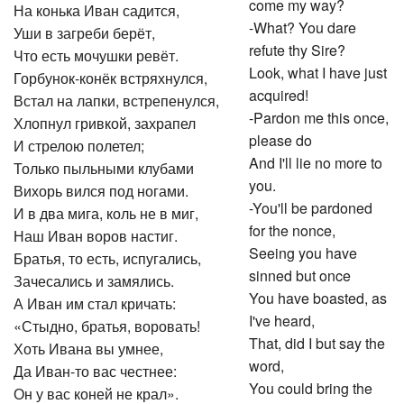
come my way?
На конька Иван садится,
-What? You dare
Уши в загреби берёт,
refute thy Sire?
Что есть мочушки ревёт.
Look, what I have just
Горбунок-конёк встряхнулся,
acquired!
Встал на лапки, встрепенулся,
-Pardon me this once,
Хлопнул гривкой, захрапел
please do
И стрелою полетел;
And I'll lie no more to
Только пыльными клубами
you.
Вихорь вился под ногами.
-You'll be pardoned
И в два мига, коль не в миг,
for the nonce,
Наш Иван воров настиг.
Seeing you have
Братья, то есть, испугались,
sinned but once
Зачесались и замялись.
You have boasted, as
А Иван им стал кричать:
I've heard,
«Стыдно, братья, воровать!
That, did I but say the
Хоть Ивана вы умнее,
word,
Да Иван-то вас честнее:
You could bring the
Он у вас коней не крал».