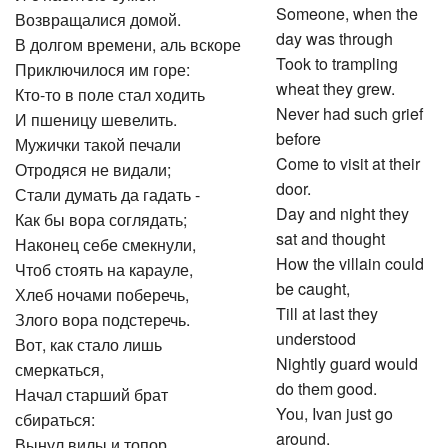
Someone, when the
Возвращалися домой.
day was through
В долгом времени, аль вскоре
Took to trampling
Приключилося им горе:
wheat they grew.
Кто-то в поле стал ходить
Never had such grief
И пшеницу шевелить.
before
Мужички такой печали
Come to visit at their
Отродяся не видали;
door.
Стали думать да гадать -
Day and night they
Как бы вора соглядать;
sat and thought
Наконец себе смекнули,
How the villain could
Чтоб стоять на карауле,
be caught,
Хлеб ночами поберечь,
Till at last they
Злого вора подстеречь.
understood
Вот, как стало лишь
Nightly guard would
смеркаться,
do them good.
Начал старший брат
You, Ivan just go
сбираться:
around.
Вынул вилы и топор