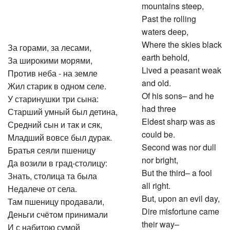
mountains steep,
Past the rolling
waters deep,
Where the skies black
За горами, за лесами,
earth behold,
За широкими морями,
Lived a peasant weak
Против неба - на земле
and old.
Жил старик в одном селе.
Of his sons– and he
У старинушки три сына:
had three
Старший умный был детина,
Eldest sharp was as
Средний сын и так и сяк,
could be.
Младший вовсе был дурак.
Second was nor dull
Братья сеяли пшеницу
nor bright,
Да возили в град-столицу:
But the third– a fool
Знать, столица та была
all right.
Недалече от села.
But, upon an evil day,
Там пшеницу продавали,
Dire misfortune came
Деньги счётом принимали
their way–
И с набитою сумой