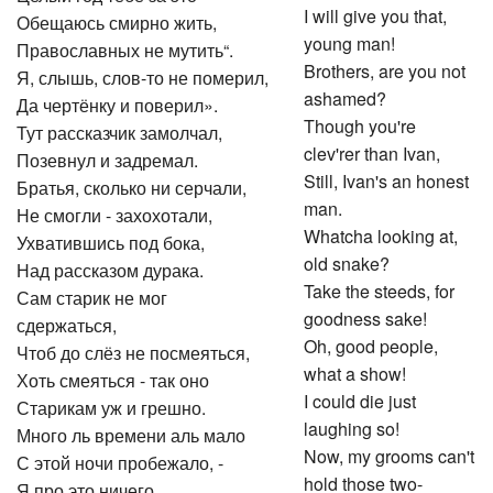
I will give you that,
Обещаюсь смирно жить,
young man!
Православных не мутить“.
Brothers, are you not
Я, слышь, слов-то не померил,
ashamed?
Да чертёнку и поверил».
Though you're
Тут рассказчик замолчал,
clev'rer than Ivan,
Позевнул и задремал.
Still, Ivan's an honest
Братья, сколько ни серчали,
man.
Не смогли - захохотали,
Whatcha looking at,
Ухватившись под бока,
old snake?
Над рассказом дурака.
Take the steeds, for
Сам старик не мог
goodness sake!
сдержаться,
Oh, good people,
Чтоб до слёз не посмеяться,
what a show!
Хоть смеяться - так оно
I could die just
Старикам уж и грешно.
laughing so!
Много ль времени аль мало
Now, my grooms can't
С этой ночи пробежало, -
hold those two-
Я про это ничего