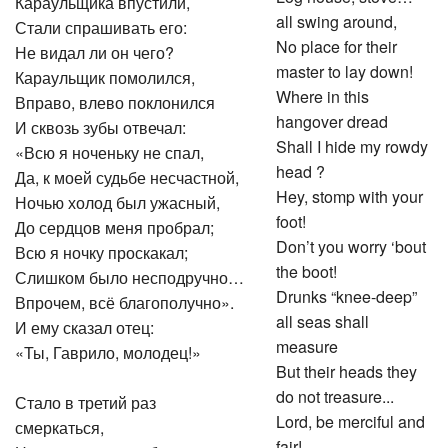
Караульщика впустили,
all swing around,
Стали спрашивать его:
No place for their
Не видал ли он чего?
master to lay down!
Караульщик помолился,
Where in this
Вправо, влево поклонился
hangover dread
И сквозь зубы отвечал:
Shall I hide my rowdy
«Всю я ноченьку не спал,
head ?
Да, к моей судьбе несчастной,
Hey, stomp with your
Ночью холод был ужасный,
foot!
До сердцов меня пробрал;
Don’t you worry ‘bout
Всю я ночку проскакал;
the boot!
Слишком было несподручно…
Drunks “knee-deep”
Впрочем, всё благополучно».
all seas shall
И ему сказал отец:
measure
«Ты, Гаврило, молодец!»
But their heads they
do not treasure...
Стало в третий раз
Lord, be merciful and
смеркаться,
fair!