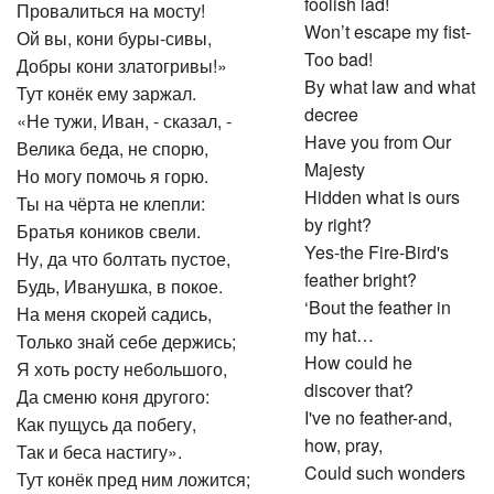
foolish lad!
Провалиться на мосту!
Won’t escape my fist-
Ой вы, кони буры-сивы,
Too bad!
Добры кони златогривы!»
By what law and what
Тут конёк ему заржал.
decree
«Не тужи, Иван, - сказал, -
Have you from Our
Велика беда, не спорю,
Majesty
Но могу помочь я горю.
Hidden what is ours
Ты на чёрта не клепли:
by right?
Братья коников свели.
Yes-the Fire-Bird's
Ну, да что болтать пустое,
feather bright?
Будь, Иванушка, в покое.
‘Bout the feather in
На меня скорей садись,
my hat…
Только знай себе держись;
How could he
Я хоть росту небольшого,
discover that?
Да сменю коня другого:
I've no feather-and,
Как пущусь да побегу,
how, pray,
Так и беса настигу».
Could such wonders
Тут конёк пред ним ложится;