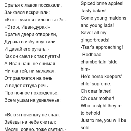
Spiced brine apples!
Братья с лавок поскакали,
Tasty bakes!
Заикаяся вскричали:
Come young maidens
«Кто стучится сильно так?» -
and young lads!
«Это я, Иван-дурак!»
Savor all my
Братья двери отворили,
gingerbreads!
Дурака в избу впустили
-Tsar’s approaching!
И давай его ругать, -
-Redhead
Как он смел их так пугать!
chamberlain ‘side
А Иван наш, не снимая
him-
Ни лаптей, ни малахая,
He’s horse keepers’
Отправляется на печь
chief supreme.
И ведёт оттуда речь
Oh dear father!
Про ночное похожденье,
Oh dear mother!
Всем ушам на удивленье:
What a sight they’re
to behold
«Всю я ноченьку не спал,
Just to me, you will be
Звёзды на небе считал;
sold!
Месяц, ровно, тоже светил, -