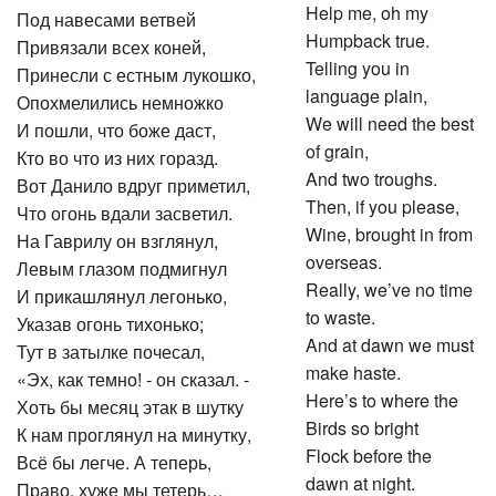
Help me, oh my
Под навесами ветвей
Humpback true.
Привязали всех коней,
Telling you in
Принесли с естным лукошко,
language plain,
Опохмелились немножко
We will need the best
И пошли, что боже даст,
of grain,
Кто во что из них горазд.
And two troughs.
Вот Данило вдруг приметил,
Then, if you please,
Что огонь вдали засветил.
Wine, brought in from
На Гаврилу он взглянул,
overseas.
Левым глазом подмигнул
Really, we’ve no time
И прикашлянул легонько,
to waste.
Указав огонь тихонько;
And at dawn we must
Тут в затылке почесал,
make haste.
«Эх, как темно! - он сказал. -
Here’s to where the
Хоть бы месяц этак в шутку
Birds so bright
К нам проглянул на минутку,
Flock before the
Всё бы легче. А теперь,
dawn at night.
Право, хуже мы тетерь…