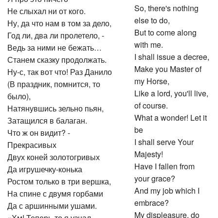
So, there's nothing
Не слыхал ни от кого.
else to do,
Ну, да что нам в том за дело,
But to come along
Год ли, два ли пролетело, -
with me.
Ведь за ними не бежать…
I shall issue a decree,
Станем сказку продолжать.
Make you Master of
Ну-с, так вот что! Раз Данило
my Horse,
(В праздник, помнится, то
Like a lord, you'll live,
было),
of course.
Натянувшись зельно пьян,
What a wonder! Let it
Затащился в балаган.
be
Что ж он видит? -
I shall serve Your
Прекрасивых
Majesty!
Двух коней золотогривых
Have I fallen from
Да игрушечку-конька
your grace?
Ростом только в три вершка,
And my job which I
На спине с двумя горбами
embrace?
Да с аршинными ушами.
My displeasure, do
«Хм! Теперь-то я узнал,