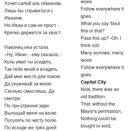
woes
Хочет силой аль обманом,
Follow everywhere it
Лишь бы справиться с
goes.
Иваном.
What you say 'bout
Но Иван и сам не прост -
this or that?
Крепко держится за хвост.
Pass this up? -Oh, I
think not!
Наконец она устала.
Many sorrows, many
«Ну, Иван, - ему сказала, -
woes
Коль умел ты усидеть,
Follow everywhere it
Так тебе мной и владеть.
goes.
Дай мне место для покою
Capital City
Да ухаживай за мною
Now, there was an
Сколько смыслишь. Да
old tradition
смотри:
That, without the
По три утренни зари
Mayor's permission,
Выпущай меня на волю
Nothing could be
Погулять по чисту полю.
bought or sold,
По исходе же трёх дней