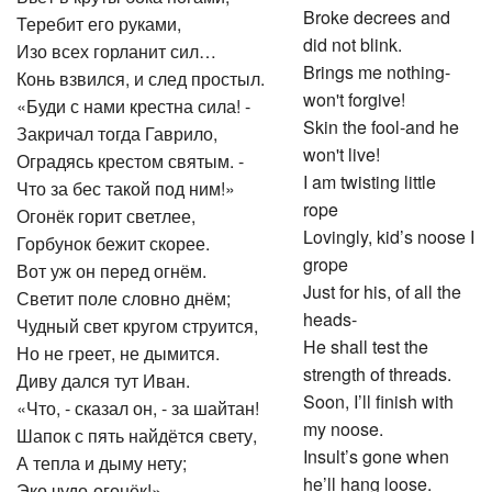
Broke decrees and
Теребит его руками,
did not blink.
Изо всех горланит сил…
Brings me nothing-
Конь взвился, и след простыл.
won't forgive!
«Буди с нами крестна сила! -
Skin the fool-and he
Закричал тогда Гаврило,
won't live!
Оградясь крестом святым. -
I am twisting little
Что за бес такой под ним!»
rope
Огонёк горит светлее,
Lovingly, kid’s noose I
Горбунок бежит скорее.
grope
Вот уж он перед огнём.
Just for his, of all the
Светит поле словно днём;
heads-
Чудный свет кругом струится,
He shall test the
Но не греет, не дымится.
strength of threads.
Диву дался тут Иван.
Soon, I’ll finish with
«Что, - сказал он, - за шайтан!
my noose.
Шапок с пять найдётся свету,
Insult’s gone when
А тепла и дыму нету;
he’ll hang loose.
Эко чудо-огонёк!»