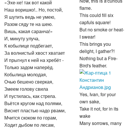
Now, this is a'curious
«Эхе-хе! так вот какой
flame.
Наш воришко!.. Но, постой,
This could fill six
Я шутить ведь не умею,
capfuls square!
Разом сяду те на шею.
But no smoke or heat-
Вишь, какая саранча!»
I swear!
И, минуту улуча,
This brings you
К кобылице подбегает,
delight, I gather?!
За волнистый хвост хватает
Nothing but a Fire-
И прыгнул к ней на хребёт -
Bird's feather.
Только задом наперёд.
Кобылица молодая,
Очью бешено сверкая,
Змеем голову свила
Yes, Ivan, for your
И пустилась, как стрела.
own sake,
Вьётся кругом над полями,
Take it not, for in its
Виснет пластью надо рвами,
wake
Мчится скоком по горам,
Many sorrows, many
Ходит дыбом по лесам,