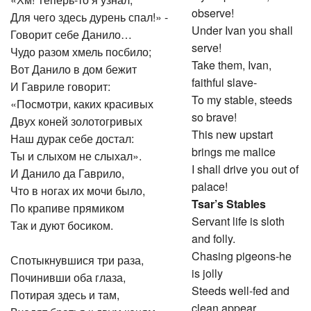
observe!
Для чего здесь дурень спал!» -
Under Ivan you shall
Говорит себе Данило…
serve!
Чудо разом хмель посбило;
Take them, Ivan,
Вот Данило в дом бежит
faithful slave-
И Гавриле говорит:
To my stable, steeds
«Посмотри, каких красивых
so brave!
Двух коней золотогривых
This new upstart
Наш дурак себе достал:
brings me malice
Ты и слыхом не слыхал».
I shall drive you out of
И Данило да Гаврило,
palace!
Что в ногах их мочи было,
Tsar’s Stables
По крапиве прямиком
Servant life is sloth
Так и дуют босиком.
and folly.
Chasing pigeons-he
Спотыкнувшися три раза,
is jolly
Починивши оба глаза,
Steeds well-fed and
Потирая здесь и там,
clean appear