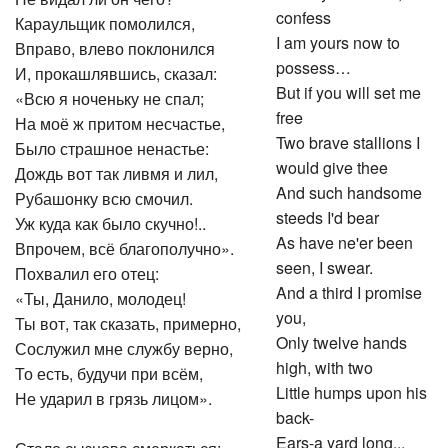
confess
Караульщик помолился,
I am yours now to
Вправо, влево поклонился
possess…
И, прокашлявшись, сказал:
But if you will set me
«Всю я ноченьку не спал;
free
На моё ж притом несчастье,
Two brave stallions I
Было страшное ненастье:
would give thee
Дождь вот так ливмя и лил,
And such handsome
Рубашонку всю смочил.
steeds I'd bear
Уж куда как было скучно!..
As have ne'er been
Впрочем, всё благополучно».
seen, I swear.
Похвалил его отец:
And a third I promise
«Ты, Данило, молодец!
you,
Ты вот, так сказать, примерно,
Only twelve hands
Сослужил мне службу верно,
high, with two
То есть, будучи при всём,
Little humps upon his
Не ударил в грязь лицом».
back-
Ears-a yard long...