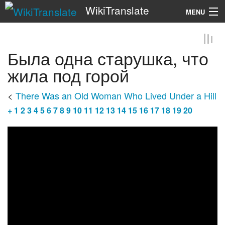
WikiTranslate
MENU
Search
Была одна старушка, что
жила под горой
<
There Was an Old Woman Who Lived Under a Hill
+
1
2
3
4
5
6
7
8
9
10
11
12
13
14
15
16
17
18
19
20