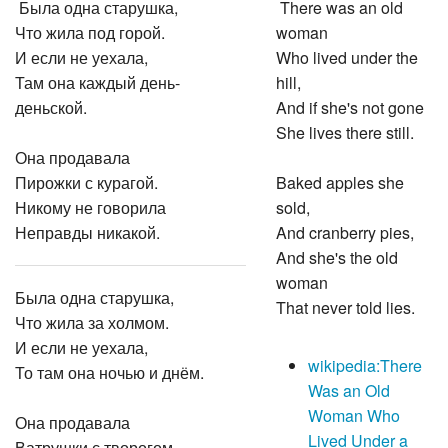
Была одна старушка,
There was an old
Что жила под горой.
woman
И если не уехала,
Who lived under the
Там она каждый день-
hill,
деньской.
And if she's not gone
She lives there still.
Она продавала
Пирожки с курагой.
Baked apples she
Никому не говорила
sold,
Неправды никакой.
And cranberry pies,
And she's the old
woman
Была одна старушка,
That never told lies.
Что жила за холмом.
И если не уехала,
wikipedia:There
То там она ночью и днём.
Was an Old
Woman Who
Она продавала
Lived Under a