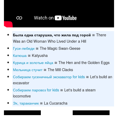
≅ There
Была одна старушка, что жила под горой
Was an Old Woman Who Lived Under a Hill
Гуси-лебеди
≅ The Magic Swan-Geese
Катюша
≅ Katyusha
Курица и золотые яйца
≅ The Hen and the Golden Eggs
Мельница стучит
≅ The Mill Clacks
Собираем гусеничный экскаватор for kids
≅ Let’s build an
excavator
Собираем паровоз for kids
≅ Let's build a steam
locomotive
Эх, тараканчик
≅ La Cucaracha