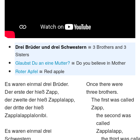
≅ 3 Brothers and 3
Drei Brüder und drei Schwestern
Sisters
Glaubst Du an eine Mutter?
≅ Do you believe in Mother
Roter Apfel
≅ Red apple
Es waren einmal drei Brüder.
Once there were
Der erste der hieß Zapp,
three brothers.
der zweite der hieß Zapplalapp,
The first was called
der dritte der hieß
Zapp,
Zapplalapplalonibi.
the second was
called
Es waren einmal drei
Zapplalapp,
Schwestern.
the third was call