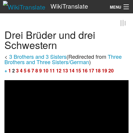
WikiTranslate
MENU
Search
Drei Brüder und drei
Schwestern
<
3 Brothers and 3 Sisters
(Redirected from
Three
Brothers and Three Sisters/German
)
+
1
2
3
4
5
6
7
8
9
10
11
12
13
14
15
16
17
18
19
20