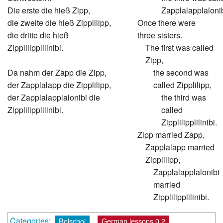
Die erste die hieß Zipp,
Zapplalapplalonib
die zweite die hieß Zipplilipp,
Once there were
die dritte die hieß
three sisters.
Zipplilipplilinibi.
The first was called
Zipp,
Da nahm der Zapp die Zipp,
the second was
der Zapplalapp die Zipplilipp,
called Zipplilipp,
der Zapplalapplalonibi die
the third was
Zipplilipplilinibi.
called
Zipplilipplilinibi.
Zipp married Zapp,
Zapplalapp married
Zipplilipp,
Zapplalapplalonibi
married
Zipplilipplilinibi.
Categories
:
Bolschoi
German lessons 0.2