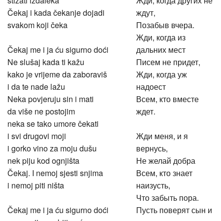
Čekaj i kada čekanje dojadi
ждут,
svakom koji čeka
Позабыв вчера.
Жди, когда из
Čekaj me i ja ću sigurno doći
дальних мест
Ne slušaj kada ti kažu
Писем не придет,
kako je vrijeme da zaboraviš
Жди, когда уж
i da te nade lažu
надоест
Neka povjeruju sin i mati
Всем, кто вместе
da više ne postojim
ждет.
neka se tako umore čekati
i svi drugovi moji
Жди меня, и я
i gorko vino za moju dušu
вернусь,
nek piju kod ognjišta
Не желай добра
Čekaj. I nemoj sjesti snjima
Всем, кто знает
i nemoj piti ništa
наизусть,
Что забыть пора.
Čekaj me i ja ću sigurno doći
Пусть поверят сын и