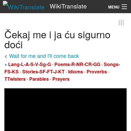
WikiTranslate
MENU
Search
Čekaj me i ja ću sigurno
doći
<
Wait for me and I'll come back
+
Lang
-
L
-
A
-
S
-
V
-
Sg
-
G
·
Poems
-
R
-
NR
-
CR
-
GG
·
Songs
-
FS
-
KS
·
Stories
-
SF
-
FT
-
J
-
KT
·
Idioms
·
Proverbs
·
TTwisters
·
Parables
·
Prayers