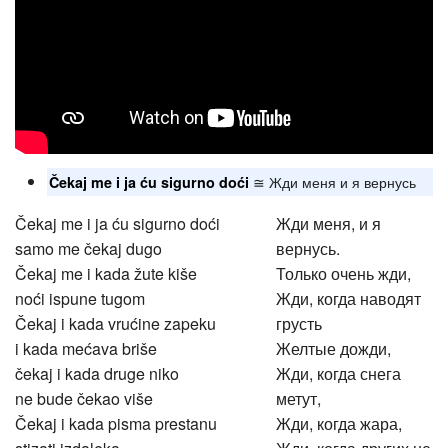
≅ Жди меня и я вернусь
Čekaj me i ja ću sigurno doći
Čekaj me i ja ću sigurno doći
Жди меня, и я
samo me čekaj dugo
вернусь.
Čekaj me i kada žute kiše
Только очень жди,
noći ispune tugom
Жди, когда наводят
Čekaj i kada vrućine zapeku
грусть
i kada mećava briše
Желтые дожди,
čekaj i kada druge niko
Жди, когда снега
ne bude čekao više
метут,
Čekaj i kada pisma prestanu
Жди, когда жара,
stizati izdaleka
Жди, когда других не