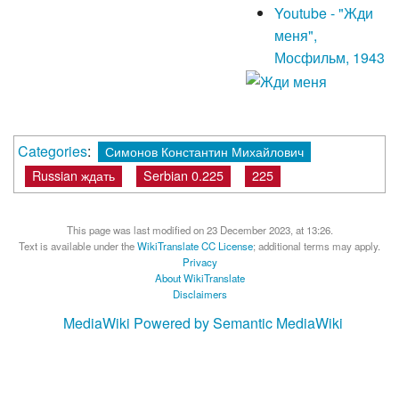
Youtube - "Жди
меня",
Мосфильм, 1943
Categories
:
Симонов Константин Михайлович
Russian ждать
Serbian 0.225
225
This page was last modified on 23 December 2023, at 13:26.
Text is available under the
WikiTranslate CC License
; additional terms may apply.
Privacy
About WikiTranslate
Disclaimers
MediaWiki
Powered by Semantic MediaWiki