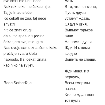
sve smrti me ubiti neće
мать
Nek rekne ko me čekao nije:
В то, что нет меня,
Taj je imao sreće!
Пусть друзья
Ko čekati ne zna, taj neće
устанут ждать,
shvatiti
Сядут у огня,
niti će znati drugi
Выпьют горькое
da si me spasila ti jedina
вино
čekanjem svojim dugim
На помин души...
Nas dvoje samo znat ćemo kako
Жди. И с ними
preživjeh vatru kletu
заодно
naprosto, ti si čekati znala
Выпить не спеши.
kao niko na svijetu
Жди меня, и я
вернусь,
Rade Šerbedžija
Всем смертям
назло.
Кто не ждал меня,
тот пусть