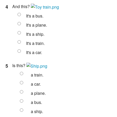
4
And this?
It's a bus.
It's a plane.
It's a ship.
It's a train.
It's a car.
5
Is this?
a train.
a car.
a plane.
a bus.
a ship.