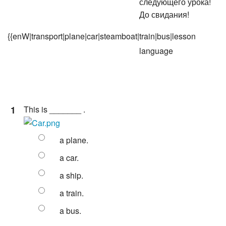
следующего урока!
До свидания!
{{enW|transport|plane|car|steamboat|train|bus|lesson
language
1
This is _______ .
a plane.
a car.
a ship.
a train.
a bus.