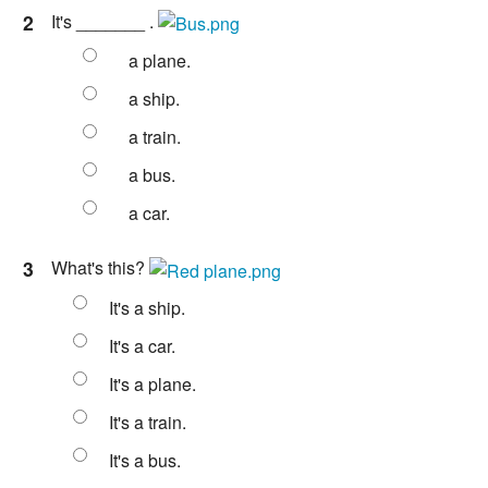
2
It's _______ .
a plane.
a ship.
a train.
a bus.
a car.
3
What's this?
It's a ship.
It's a car.
It's a plane.
It's a train.
It's a bus.