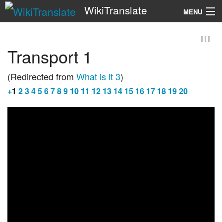
WikiTranslate
MENU
Search
Transport 1
(Redirected from
What is it 3
)
+
1
2
3
4
5
6
7
8
9
10
11
12
13
14
15
16
17
18
19
20