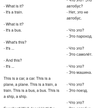
- Что это? Это
- What is it?
автобус?
- It's a train.
- Нет, это не
автобус.
- What is it?
- It's a bus.
- Что это?
- Это пароход.
- What's this?
- It's ...
- Что это?
- Это самолёт.
- And this?
- It's ...
- Что это?
- Это машина.
This is a car, a car. This is a
plane, a plane. This is a train, a
- Что это?
train. This is a bus, a bus. This is
- Это поезд.
a ship, a ship.
- Что это?