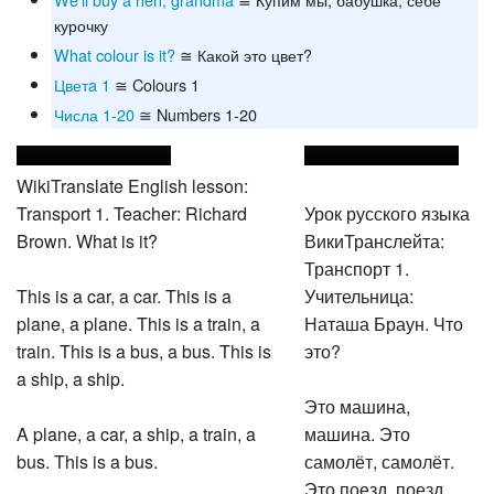
We'll buy a hen, grandma
≅ Купим мы, бабушка, себе
курочку
What colour is it?
≅ Какой это цвет?
Цветa 1
≅ Colours 1
Числа 1-20
≅ Numbers 1-20
WikiTranslate English lesson:
Transport 1. Teacher: Richard
Урок русского языка
Brown. What is it?
ВикиТранслейта:
Транспорт 1.
This is a car, a car. This is a
Учительница:
plane, a plane. This is a train, a
Наташа Браун. Что
train. This is a bus, a bus. This is
это?
a ship, a ship.
Это машина,
A plane, a car, a ship, a train, a
машина. Это
bus. This is a bus.
самолёт, самолёт.
Это поезд, поезд.