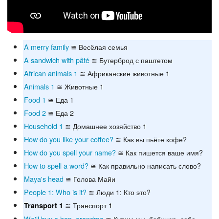
A merry family
≅ Весёлая семья
A sandwich with pâté
≅ Бутерброд с паштетом
African animals 1
≅ Африканские животные 1
Animals 1
≅ Животные 1
Food 1
≅ Еда 1
Food 2
≅ Еда 2
Household 1
≅ Домашнее хозяйство 1
How do you like your coffee?
≅ Как вы пьёте кофе?
How do you spell your name?
≅ Как пишется ваше имя?
How to spell a word?
≅ Как правильно написать слово?
Maya's head
≅ Голова Майи
People 1: Who is it?
≅ Люди 1: Кто это?
≅ Транспорт 1
Transport 1