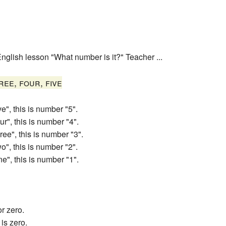
Recent chang
nglish lesson "What number is it?" Teacher ...
ree, four, five
ve", this is number "5".
ur", this is number "4".
ree", this is number "3".
o", this is number "2".
e", this is number "1".
or zero.
is zero.