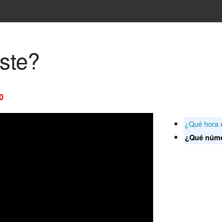
ste?
0
¿Qué hora 
¿Qué núme