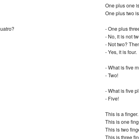
One plus one is
One plus two is
cuatro?
- One plus three
- No, it is not tw
- Not two? Then
- Yes, it is four.
- What is five 
- Two!
- What is five 
- Five!
This is a finger.
This is one fing
This is two fing
This is three fi