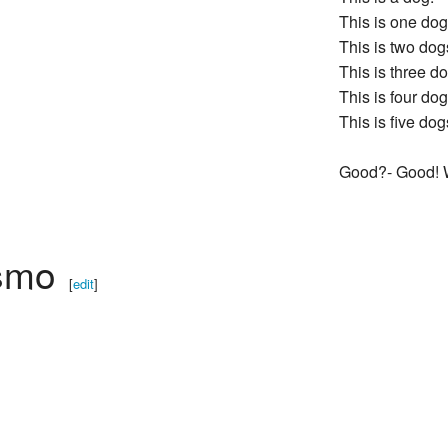
This is one dog
This is two dog
This is three d
This is four dog
This is five dog
Good?- Good! W
smo
[
edit
]