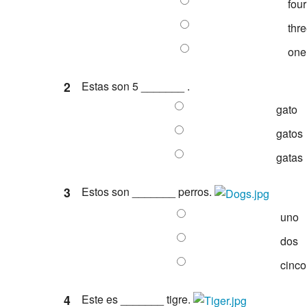
four
thr
one
2
Estas son 5 _______ .
gato
gatos
gatas
3
Estos son _______ perros.
uno
dos
cinco
4
Este es _______ tigre.