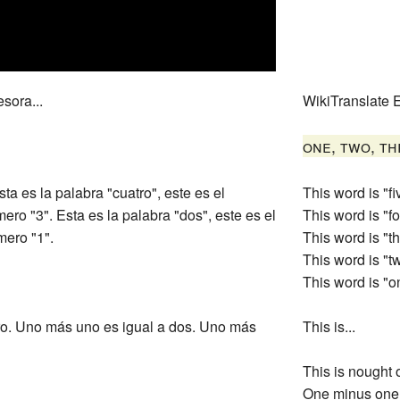
sora...
WikiTranslate E
one, two, th
ta es la palabra "cuatro", este es el
This word is "fi
mero "3". Esta es la palabra "dos", este es el
This word is "fo
mero "1".
This word is "th
This word is "tw
This word is "on
ro. Uno más uno es igual a dos. Uno más
This is...
This is nought 
One minus one 