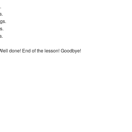
.
s.
ogs.
s.
s.
ell done! End of the lesson! Goodbye!