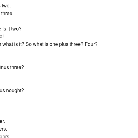
 two.
 three.
 is it two?
o!
 what is it? So what is one plus three? Four?
minus three?
plus nought?
er.
ers.
ngers.