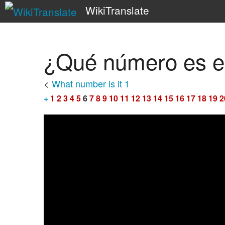
WikiTranslate
¿Qué número es e
<
What number is it 1
+
1
2
3
4
5
6
7
8
9
10
11
12
13
14
15
16
17
18
19
2