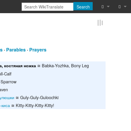
Search
What links he
Log in
Related chan
Reques
Special pages
rs
·
Parables
·
Prayers
Printable vers
≅ Babka-Yozhka, Bony Leg
а, костяная ножка
Permanent lin
l-Calf
Sparrow
Page informat
aven
гулюшки
≅ Guly-Guly-Guloochki
Cite this page
-киса
≅ Kitty-Kitty-Kitty-Kitty!
Browse proper
Browse proper