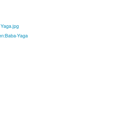
Recent chang
:en:Baba-Yaga