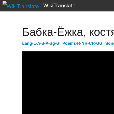
WikiTranslate
Бабка-Ёжка, кост
Lang
-
L
-
A
-
S
-
V
-
Sg
-
G
·
Poems
-
R
-
NR
-
CR
-
GG
·
Son