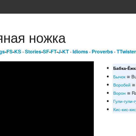
яная ножка
gs
-
FS
-
KS
·
Stories
-
SF
-
FT
-
J
-
KT
·
Idioms
·
Proverbs
·
TTwiste
Бабка-Ёжк
Бычок
≅ Bul
Воробей
≅ 
Ворон
≅ R
Гули-гули-
Кис-кис-кис