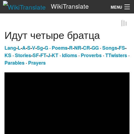
WikiTranslate
MENU
Search
Идут четыре братца
Lang
-
L
-
A
-
S
-
V
-
Sg
-
G
·
Poems
-
R
-
NR
-
CR
-
GG
·
Songs
-
FS
-
KS
·
Stories
-
SF
-
FT
-
J
-
KT
·
Idioms
·
Proverbs
·
TTwisters
·
Parables
·
Prayers