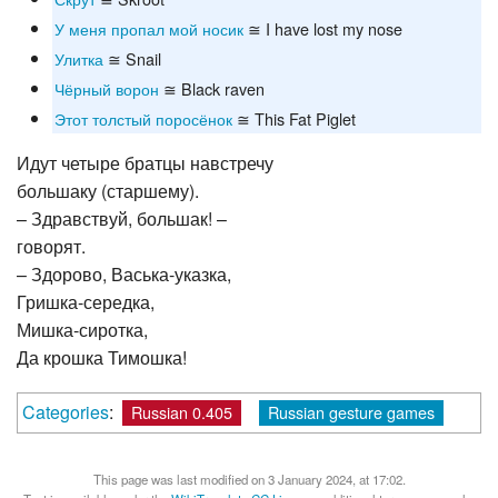
У меня пропал мой носик
≅ I have lost my nose
Улитка
≅ Snail
Чёрный ворон
≅ Black raven
Этот толстый поросёнок
≅ This Fat Piglet
Идут четыре братцы навстречу
большаку (старшему).
– Здравствуй, большак! –
говорят.
– Здорово, Васька-указка,
Гришка-середка,
Мишка-сиротка,
Да крошка Тимошка!
Categories
:
Russian 0.405
Russian gesture games
This page was last modified on 3 January 2024, at 17:02.