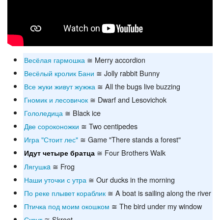
Весёлая гармошка
≅ Merry accordion
Весёлый кролик Бани
≅ Jolly rabbit Bunny
Все жуки живут жужжа
≅ All the bugs live buzzing
Гномик и лесовичок
≅ Dwarf and Lesovichok
Гололедица
≅ Black ice
Две сороконожки
≅ Two centipedes
Игра "Стоит лес"
≅ Game "There stands a forest"
≅ Four Brothers Walk
Идут четыре братца
Лягушкa
≅ Frog
Наши уточки с утра
≅ Our ducks in the morning
По реке плывет кораблик
≅ A boat is sailing along the river
Птичка под моим окошком
≅ The bird under my window
Скрут
≅ Skroot