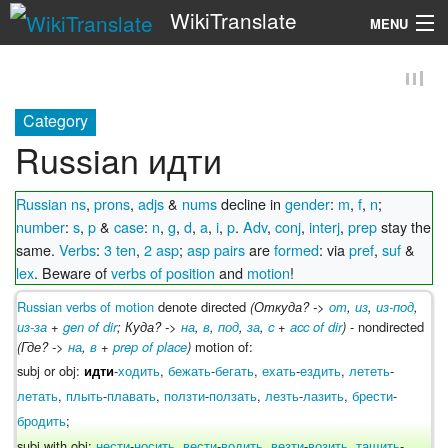
WikiTranslate
MENU
Search
Category
Russian идти
Russian ns
,
prons
,
adjs
&
nums
decline in
gender
:
m
,
f
,
n
;
number
:
s
,
p
&
case
:
n
,
g
,
d
,
a
,
i
,
p
.
Adv
,
conj
,
interj
,
prep
stay the
same.
Verbs
:
3 ten
,
2 asp
;
asp pairs
are
formed
: via
pref
,
suf
&
lex
. Beware of
verbs of position
and
motion
!
Russian verbs of motion
denote directed
(Откуда? ->
от
,
из
,
из-под
,
из-за
+
gen of dir
; Куда? ->
на
,
в
,
под
,
за
,
c
+
acc of dir
)
- nondirected
(Где? ->
на
,
в
+
prep of place
)
motion of:
subj or obj:
-
ходить
,
бежать
-
бегать
,
ехать
-
ездить
,
лететь
-
идти
летать
,
плыть
-
плавать
,
ползти
-
ползать
,
лезть
-
лазить
,
брести
-
бродить
;
subj with obj:
нести
-
носить
,
вести
-
водить
,
везти
-
возить
,
тащить
-