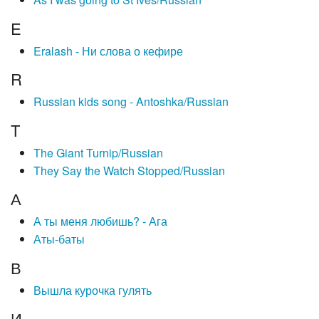
As I was going to St Ives/Russian
E
Eralash - Ни слова о кефире
R
Russian kids song - Antoshka/Russian
T
The Giant Turnip/Russian
They Say the Watch Stopped/Russian
А
А ты меня любишь? - Ага
Аты-баты
В
Вышла курочка гулять
И