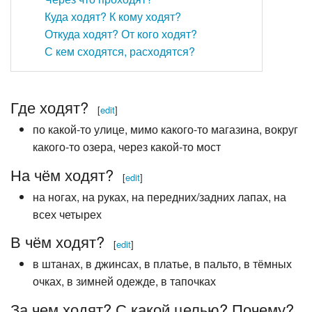
Куда ходят? К кому ходят?
Откуда ходят? От кого ходят?
С кем сходятся, расходятся?
Где ходят?
[
edit
]
по какой-то улице, мимо какого-то магазина, вокруг
какого-то озера, через какой-то мост
На чём ходят?
[
edit
]
на ногах, на руках, на передних/задних лапах, на
всех четырех
В чём ходят?
[
edit
]
в штанах, в джинсах, в платье, в пальто, в тёмных
очках, в зимней одежде, в тапочках
За чем ходят? С какой целью? Почему?