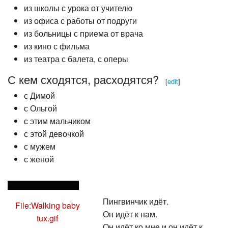
из школы с урока от учителю
из офиса с работы от подруги
из больницы с приема от врача
из кино с фильма
из театра с балета, с оперы
С кем сходятся, расходятся?
[
edit
]
с Димой
с Ольгой
с этим мальчиком
с этой девочкой
с мужем
с женой
Пингвинчик идёт.
File:Walking baby
Он идёт к нам.
tux.gif
Он идёт ко мне и он идёт к