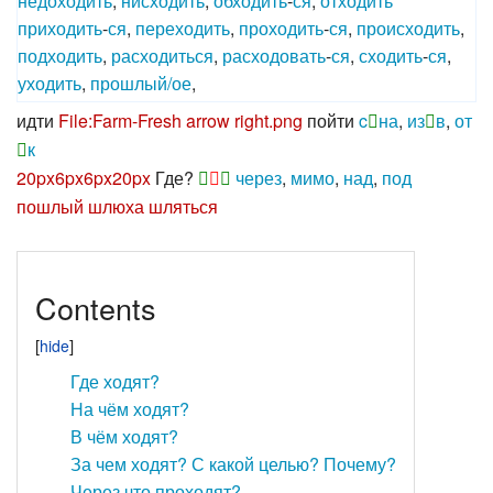
недоходить
,
нисходить
,
обходить
-
ся
,
отходить
приходить
-
ся
,
переходить
,
проходить
-
ся
,
происходить
,
подходить
,
расходиться
,
расходовать
-
ся
,
сходить
-
ся
,
уходить
,
прошлый/ое
,
идти
File:Farm-Fresh arrow right.png
пойти
c
на
,
из
в
,
от
к
20px
6px
6px
20px
Где?
через
,
мимо
,
над
,
под
пошлый
шлюха
шляться
Contents
Где ходят?
На чём ходят?
В чём ходят?
За чем ходят? С какой целью? Почему?
Через что проходят?