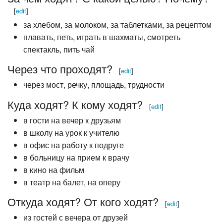
[
edit
]
за хлебом, за молоком, за таблетками, за рецептом
плавать, петь, играть в шахматы, смотреть
спектакль, пить чай
Через что проходят?
[
edit
]
через мост, речку, площадь, трудности
Куда ходят? К кому ходят?
[
edit
]
в гости на вечер к друзьям
в школу на урок к учителю
в офис на работу к подруге
в больницу на прием к врачу
в кино на фильм
в театр на балет, на оперу
Откуда ходят? От кого ходят?
[
edit
]
из гостей с вечера от друзей