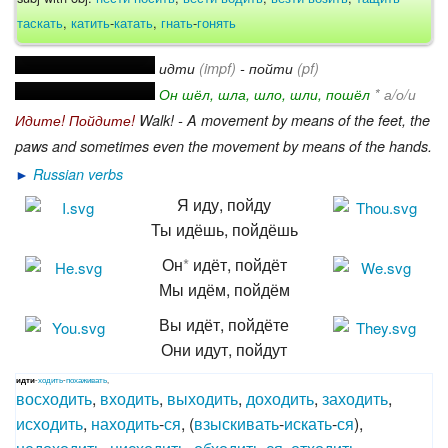
таскать
,
катить
-
катать
,
гнать
-
гонять
идти
(impf)
- пойти
(pf)
Он шёл, шла, шло, шли, пошёл
* а/о/и
Идите! Пойдите!
Walk! - A movement by means of the feet, the
paws and sometimes even the movement by means of the hands.
►
Russian verbs
Я иду, пойду
Ты идёшь, пойдёшь
Он
*
идёт, пойдёт
Мы идём, пойдём
Вы идёт, пойдёте
Они идут, пойдут
идти
-
ходить
-
похаживать
,
восходить
,
входить
,
выходить
,
доходить
,
заходить
,
исходить
,
находить
-
ся
, (
взыскивать
-
искать
-
ся
),