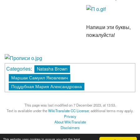
Напиши эти буквы,
пожалуйста!
Categories
:
Natasha Brown
Маршак Самуил Яковлевич
Поддубная Мария Александровна
This page was last modified on 7 December 2023, at 13:53.
Text is available under the
WikiTranslate CC License
; additional terms may apply.
Privacy
About WikiTranslate
Disclaimers
MediaWiki
Powered by Semantic MediaWiki
This website uses cookies to ensure you get the best