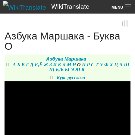
WikiTranslate
MENU
Search
Азбука Маршака - Буква
О
Азбука Маршака
А
Б
В
Г
Д
Е,Ё
Ж
З
И
К
Л
М
Н
О
П
Р
С
Т
У
Ф
Х
Ц
Ч
Ш
Щ
Ь,Ъ
Ы
Э
Ю
Я
Курс русского