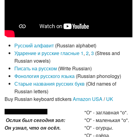
Русский алфавит
(Russian alphabet)
Ударение и русские гласные 1
,
2
,
3
(Stress and
Russian vowels)
Писать на русском
(Write Russian)
Фонология русского языка
(Russian phonology)
Старые названия русских букв
(Old names of
Russian letters)
Buy Russian keyboard stickers
Amazon USA
/
UK
"О" - заглавная "о".
Ослик был сегодня зол:
"О" - маленькая "о".
Он узнал, что он осёл.
"О" - огурцы.
"О" - озёра.