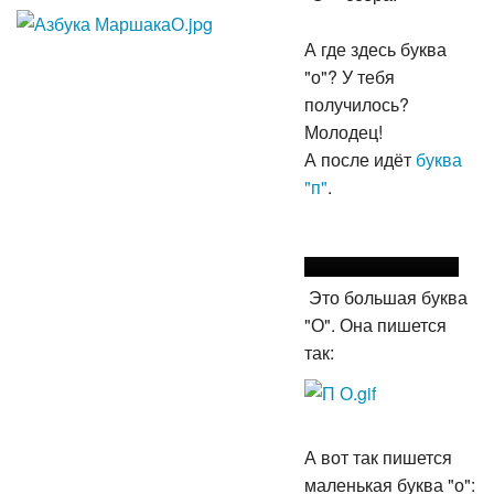
А где здесь буква
"о"? У тебя
получилось?
Молодец!
А после идёт
буква
"п"
.
Это большая буква
"О". Она пишется
так:
А вот так пишется
маленькая буква "о":