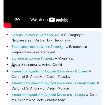
Беседа на святое Богоявление
≅ St Gregory of
Neocaesarea - On the Holy Theophany
Благослови врагов моих, Господи!
≅ Благослови
непријатеље моје, Господе!
Величит душа моя Господа
≅ Magnificat
≅ Anima Christi
Душа Христова
Канон преподобного Андрея Критского - Вторник
≅
Canon of St Andrew of Crete - Tuesday
Канон преподобного Андрея Критского - Понедельник
≅
Canon of St Andrew of Crete - Monday
Канон преподобного Андрея Критского - Среда
≅ Canon
of St Andrew of Crete - Wednesday