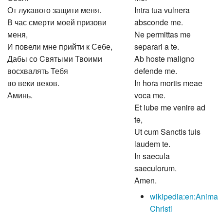
От лукавого защити меня.
Intra tua vulnera
В час смерти моей призови
absconde me.
меня,
Ne permittas me
И повели мне прийти к Себе,
separari a te.
Дабы со Cвятыми Твоими
Ab hoste maligno
восхвалять Тебя
defende me.
во веки веков.
In hora mortis meae
Аминь.
voca me.
Et iube me venire ad
te,
Ut cum Sanctis tuis
laudem te.
In saecula
saeculorum.
Amen.
wikipedia:en:Anim
Christi