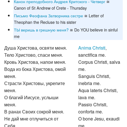
Канон преподобного Андрея Критского - Четверг
≅
Canon of St Andrew of Crete - Thursday
Письмо Феофана Затворника сестре
≅ Letter of
Theophan the Recluse to his sister
ТЫ веришь в грешную меня?
≅ Do YOU believe in sinful
me
Душа Христова, освяти меня.
Anima Christi
,
Тело Христово, спаси меня.
sanctifica me.
Кровь Христова, напои меня.
Corpus Christi, salva
Вода из бока Христова, омой
me.
меня.
Sanguis Christi,
Страсти Христовы, укрепите
inebria me.
меня.
Aqua lateris Christi,
О благий Иисусе, услыши
lava me.
меня.
Passio Christi,
В ранах Своих сокрой меня.
conforta me.
Не дай мне отлучиться от
O bone Jesu, exaudi
Себя.
me.