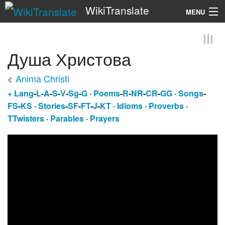
WikiTranslate
MENU
Search
Душа Христова
<
Anima Christi
+
Lang
-
L
-
A
-
S
-
V
-
Sg
-
G
·
Poems
-
R
-
NR
-
CR
-
GG
·
Songs
-
FS
-
KS
·
Stories
-
SF
-
FT
-
J
-
KT
·
Idioms
·
Proverbs
·
TTwisters
·
Parables
·
Prayers