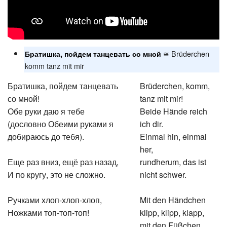
≅ Brüderchen
Братишка, пойдем танцевать со мной
komm tanz mit mir
Братишка, пойдем танцевать
Brüderchen, komm,
со мной!
tanz mit mir!
Обе руки даю я тебе
Beide Hände reich
(дословно Обеими руками я
ich dir.
добираюсь до тебя).
Einmal hin, einmal
her,
Еще раз вниз, ещё раз назад,
rundherum, das ist
И по кругу, это не сложно.
nicht schwer.
Ручками хлоп-хлоп-хлоп,
Mit den Händchen
Ножками топ-топ-топ!
klipp, klipp, klapp,
mit den Füßchen