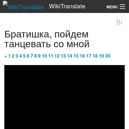
WikiTranslate
MENU
Search
Братишка, пойдем
танцевать со мной
+
1
2
3
4
5
6
7
8
9
10
11
12
13
14
15
16
17
18
19
20