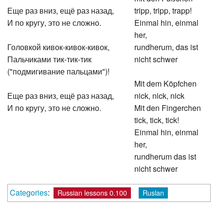
Еще раз вниз, ещё раз назад,
tripp, tripp, trapp!
И по кругу, это не сложно.
Einmal hin, einmal
her,
Головкой кивок-кивок-кивок,
rundherum, das ist
Пальчиками тик-тик-тик
nicht schwer
("подмигивание пальцами")!
Mit dem Köpfchen
Еще раз вниз, ещё раз назад,
nick, nick, nick
И по кругу, это не сложно.
Mit den Fingerchen
tick, tick, tick!
Einmal hin, einmal
her,
rundherum das ist
nicht schwer
Categories
:
Russian lessons 0.100
Ruslan