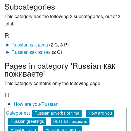
Subcategories
This category has the following 2 subcategories, out of 2
total.
R
►
Russian как дела
‎
(2 C, 3 P)
►
Russian как жизнь
‎
(2 C)
Pages in category 'Russian как
поживаете'
This category contains only the following page.
H
How are you/Russian
Categories
:
Russian adverbs of time
How are you
Russian greetings
Russian поживать
Russian living
Russian как жизнь