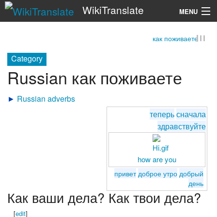
WikiTranslate
MENU
как поживаете
Search
Category
Russian как поживаете
►
Russian adverbs
теперь
сначала
здравствуйте
how are you
привет
доброе утро
добрый
день
Как ваши дела? Как твои дела?
[
edit
]