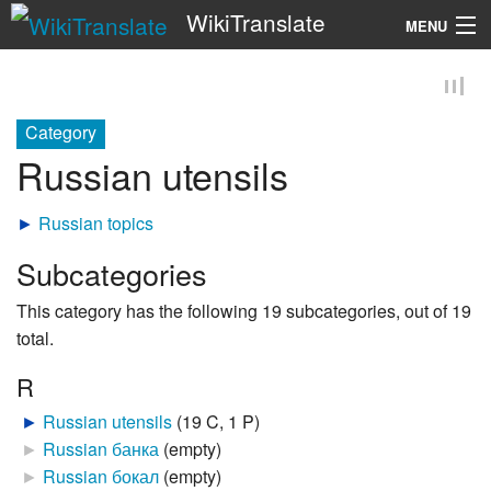
WikiTranslate
MENU
Search
Category
Russian utensils
►
Russian topics
Subcategories
This category has the following 19 subcategories, out of 19
total.
R
►
Russian utensils
‎
(19 C, 1 P)
►
Russian банка
‎
(empty)
►
Russian бокал
‎
(empty)