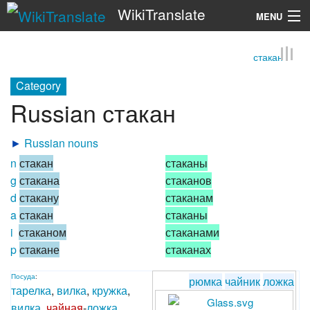
WikiTranslate
MENU
стакан
Search
Category
Russian стакан
►
Russian nouns
n
стакан
стаканы
g
стакана
стаканов
d
стакану
стаканам
a
стакан
стаканы
i
стаканом
стаканами
p
стакане
стаканах
Посуда
:
рюмка
чайник
ложка
тарелка
,
вилка
,
кружка
,
вилка
,
чайная
-
ложка
,