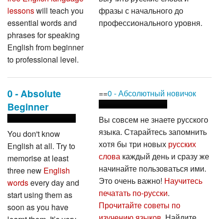
lessons
will teach you
фразы с начального до
essential words and
профессионального уровня.
phrases for speaking
English from beginner
to professional level.
0 - Absolute
==
0 - Абсолютный новичок
Beginner
Вы совсем не знаете русского
языка. Старайтесь запомнить
You don't know
хотя бы три новых
русских
English at all. Try to
слова
каждый день и сразу же
memorise at least
начинайте пользоваться ими.
three new
English
Это очень важно!
Научитесь
words
every day and
печатать по-русски
.
start using them as
Прочитайте советы по
soon as you have
изучению языков
. Найдите
learnt them. It’s very