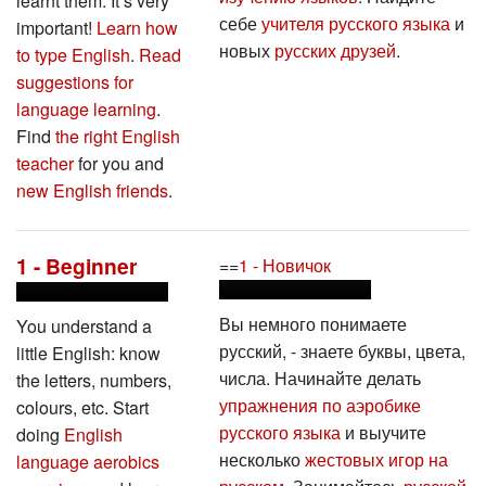
себе
учителя русского языка
и
important!
Learn how
новых
русских друзей
.
to type English
.
Read
suggestions for
language learning
.
Find
the right English
teacher
for you and
new English friends
.
1 - Beginner
==
1 - Новичок
Вы немного понимаете
You understand a
русский, - знаете буквы, цвета,
little English: know
числа. Начинайте делать
the letters, numbers,
упражнения по аэробике
colours, etc. Start
русского языка
и выучите
doing
English
несколько
жестовых игор на
language aerobics
русском
. Занимайтесь
русской