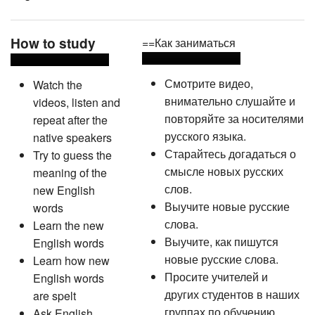
How to study
==Как заниматься
Смотрите видео,
Watch the
внимательно слушайте и
videos, listen and
повторяйте за носителями
repeat after the
русского языка.
native speakers
Старайтесь догадаться о
Try to guess the
смысле новых русских
meaning of the
слов.
new English
Выучите новые русские
words
слова.
Learn the new
Выучите, как пишутся
English words
новые русские слова.
Learn how new
Просите учителей и
English words
других студентов в наших
are spelt
группах по обучению
Ask English