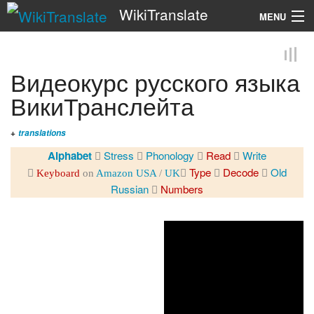
WikiTranslate
MENU
Search
Видеокурс русского языка
ВикиТранслейта
+
translations
Alphabet
Stress
Phonology
Read
Write
Type
Decode
Old
Keyboard
on
Amazon USA
/
UK
Russian
Numbers