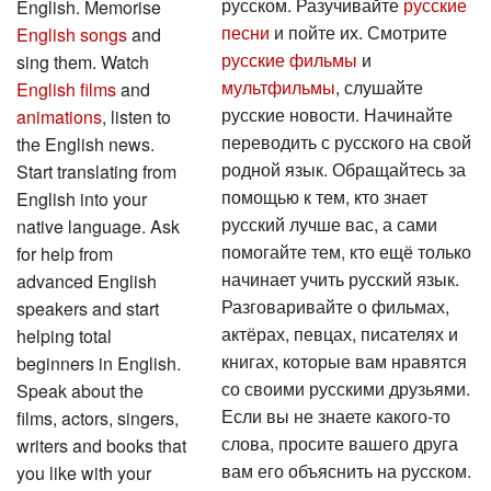
русском. Разучивайте
русские
English. Memorise
песни
и пойте их. Смотрите
English songs
and
русские фильмы
и
sing them. Watch
мультфильмы
, слушайте
English films
and
русские новости. Начинайте
animations
, listen to
переводить с русского на свой
the English news.
родной язык. Обращайтесь за
Start translating from
помощью к тем, кто знает
English into your
русский лучше вас, а сами
native language. Ask
помогайте тем, кто ещё только
for help from
начинает учить русский язык.
advanced English
Разговаривайте о фильмах,
speakers and start
актёрах, певцах, писателях и
helping total
книгах, которые вам нравятся
beginners in English.
со своими русскими друзьями.
Speak about the
Если вы не знаете какого-то
films, actors, singers,
слова, просите вашего друга
writers and books that
вам его объяснить на русском.
you like with your