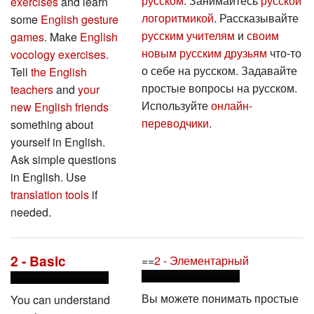
exercises
and learn
логоритмикой
. Рассказывайте
some
English gesture
русским учителям
и
своим
games
. Make
English
новым русским друзьям
что-то
vocology exercises
.
о себе на русском. Задавайте
Tell
the English
простые вопросы на русском.
teachers
and
your
Используйте
онлайн-
new English friends
переводчики
.
something about
yourself in English.
Ask simple questions
in English. Use
translation tools
if
needed.
2 - Basic
==
2 - Элементарный
Вы можете понимать простые
You can understand