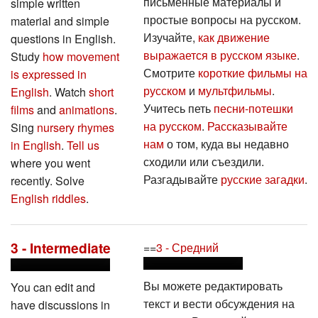
письменные материалы и
simple written
простые вопросы на русском.
material and simple
Изучайте,
как движение
questions in English.
выражается в русском языке
.
Study
how movement
Смотрите
короткие фильмы на
is expressed in
русском
и
мультфильмы
.
English
. Watch
short
Учитесь петь
песни-потешки
films
and
animations
.
на русском
.
Рассказывайте
Sing
nursery rhymes
нам
о том, куда вы недавно
in English
.
Tell us
сходили или съездили.
where you went
Разгадывайте
русские загадки
.
recently. Solve
English riddles
.
3 - Intermediate
==
3 - Средний
Вы можете редактировать
You can edit and
текст и вести обсуждения на
have discussions in