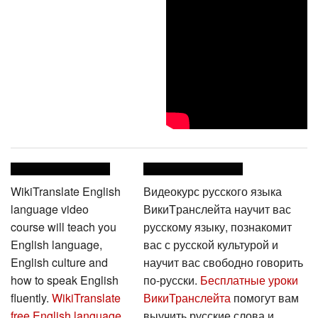
WikiTranslate English
Видеокурс русского языка
language video
ВикиTранслейта научит вас
course will teach you
русскому языку, познакомит
English language,
вас с русской культурой и
English culture and
научит вас свободно говорить
how to speak English
по-русски.
Бесплатные уроки
fluently.
WikiTranslate
ВикиТранслейта
помогут вам
free English language
выучить русские слова и