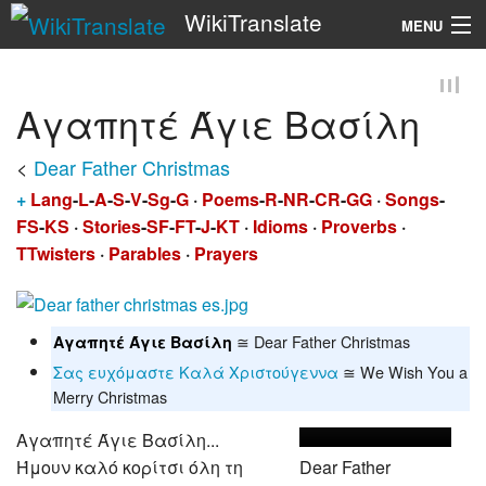
WikiTranslate
MENU
Search
Αγαπητέ Άγιε Βασίλη
<
Dear Father Christmas
+
Lang
-
L
-
A
-
S
-
V
-
Sg
-
G
·
Poems
-
R
-
NR
-
CR
-
GG
·
Songs
-
FS
-
KS
·
Stories
-
SF
-
FT
-
J
-
KT
·
Idioms
·
Proverbs
·
TTwisters
·
Parables
·
Prayers
≅ Dear Father Christmas
Αγαπητέ Άγιε Βασίλη
Σας ευχόμαστε Καλά Χριστούγεννα
≅ We Wish You a
Merry Christmas
Αγαπητέ Άγιε Βασίλη...
Ήμουν καλό κορίτσι όλη τη
Dear Father