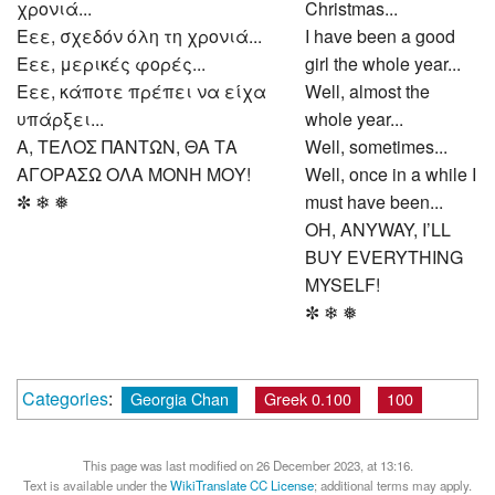
χρονιά...
Christmas...
Εεε, σχεδόν όλη τη χρονιά...
I have been a good
Εεε, μερικές φορές...
girl the whole year...
Εεε, κάποτε πρέπει να είχα
Well, almost the
υπάρξει...
whole year...
Α, ΤΕΛΟΣ ΠΑΝΤΩΝ, ΘΑ ΤΑ
Well, sometimes...
ΑΓΟΡΑΣΩ ΟΛΑ ΜΟΝΗ ΜΟΥ!
Well, once in a while I
✼ ❄ ❅
must have been...
OH, ANYWAY, I’LL
BUY EVERYTHING
MYSELF!
✼ ❄ ❅
Categories
:
Georgia Chan
Greek 0.100
100
This page was last modified on 26 December 2023, at 13:16.
Text is available under the
WikiTranslate CC License
; additional terms may apply.