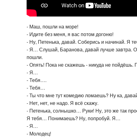
- Маш, пошли на море!
- Идите без меня, я вас потом догоню!
- Ну, Петенька, давай. Соберись и начинай. Я т
- Я… Слушай, Баранова, давай лучше завтра. О
пошли.
- Опять! Пока не скажешь - никуда не пойдёшь.
- Я…
- Тебя….
- Тебя…
- Ты что мне тут комедию ломаешь? Ну ка, давай
- Нет, нет, не надо. Я всё скажу.
- Петенька, солнышко… Руки! Ну, это же так пр
Я тебя… Понимаешь? Ну, попробуй. Я…
- Я…
- Молодец!