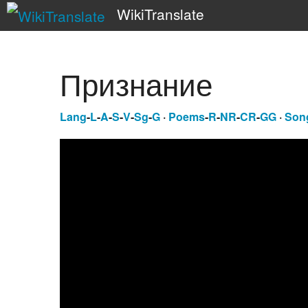
WikiTranslate
Признание
Lang
-
L
-
A
-
S
-
V
-
Sg
-
G
·
Poems
-
R
-
NR
-
CR
-
GG
·
Son