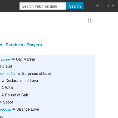
Search
What links he
Log in
Related chan
Reques
Special pages
rs
·
Parables
·
Prayers
Printable vers
Марину
≅ Call Marina
Permanent lin
ortrait
сти любви
≅ Surprises of Love
Page informat
≅ Declaration of Love
е
 A Walk
Cite this page
A Pound of Salt
Browse proper
 Spoof
любовь
≅ Strange Love
Browse proper
son