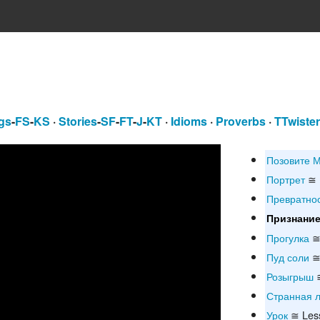
gs
-
FS
-
KS
·
Stories
-
SF
-
FT
-
J
-
KT
·
Idioms
·
Proverbs
·
TTwiste
Позовите 
Портрет
≅ P
Превратно
Признани
Прогулка
≅
Пуд соли
≅ 
Розыгрыш
≅
Странная 
Урок
≅ Les