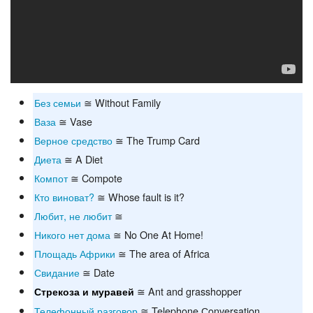
Без семьи
≅ Without Family
Ваза
≅ Vase
Верное средство
≅ The Trump Card
Диета
≅ A Diet
Компот
≅ Compote
Кто виноват?
≅ Whose fault is it?
Любит, не любит
≅
Никого нет дома
≅ No One At Home!
Площадь Африки
≅ The area of Africa
Свидание
≅ Date
≅ Ant and grasshopper
Стрекоза и муравей
Телефонный разговор
≅ Telephone Сonversation