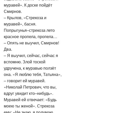
муравей». К доске пойдёт
Смирнов.
– Крылов, «Стрекоза и
муравей», басня.
Попрыгунья–стрекоза лето
красное пропела, пропела…
– Опять не выучил, Смирнов!
Два.
– Я выучил, сейчас, сейчас я
вспомню. Злой тоской
удручена, к муравью ползёт
она. «Я люблю тебя, Татьяна»,
– говорит ей муравей.
«Николай Петрович, что вы,
вдруг увидит кто–нибудь».
Муравей ей отвечает: «Будь
моею ты женой». Стрекоза
ему: «Не знаю, я подумаю