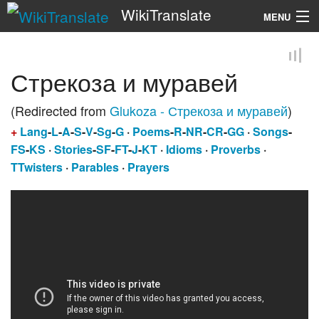
WikiTranslate
MENU
Search
Стрекоза и муравей
(Redirected from
Glukoza - Стрекоза и муравей
)
+
Lang
-
L
-
A
-
S
-
V
-
Sg
-
G
·
Poems
-
R
-
NR
-
CR
-
GG
·
Songs
-
FS
-
KS
·
Stories
-
SF
-
FT
-
J
-
KT
·
Idioms
·
Proverbs
·
TTwisters
·
Parables
·
Prayers