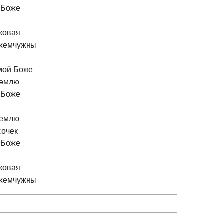
 Боже
ковая
 жемчужны
мой Боже
землю
 Боже
землю
сочек
 Боже
ковая
 жемчужны