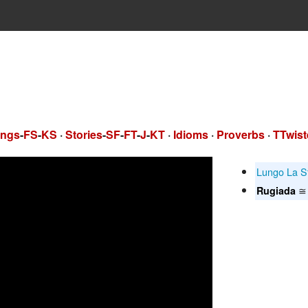
ngs
-
FS
-
KS
·
Stories
-
SF
-
FT
-
J
-
KT
·
Idioms
·
Proverbs
·
TTwist
Lungo La S
≅ 
Rugiada