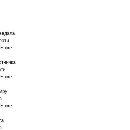
Recent chang
-ведала
рати
 Боже
отничка
ати
 Боже
мру
а
 Боже
га
а