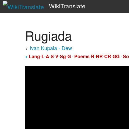
WikiTranslate
Rugiada
<
Ivan Kupala - Dew
+
Lang
-
L
-
A
-
S
-
V
-
Sg
-
G
·
Poems
-
R
-
NR
-
CR
-
GG
·
So