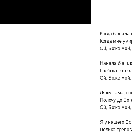
Когда б знала
Когда мне уми
Ой, Боже мой,
Наняла б я пл
Гробок сготов
Ой, Боже мой,
Ляжу сама, по
Полечу до Бог
Ой, Боже мой,
Я у нашего Бо
Велика тревог