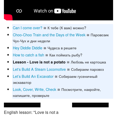
Can I come over?
≅ К тебе (К вам) можно?
Choo-Choo Train and the Days of the Week
≅ Паровозик
Чух-Чух и дни недели
Hey Diddle Diddle
≅ Чудеса в решете
How to catch a fish
≅ Как поймать рыбу?
≅ Любовь не картошка
Lesson - Love is not a potato
Let's Build A Steam Locomotive
≅ Собираем паровоз
Let’s Build An Excavator
≅ Собираем гусеничный
экскаватор
Look, Cover, Write, Check
≅ Посмотрите, накройте,
напишите, проверьте
English lesson: "Love is not a