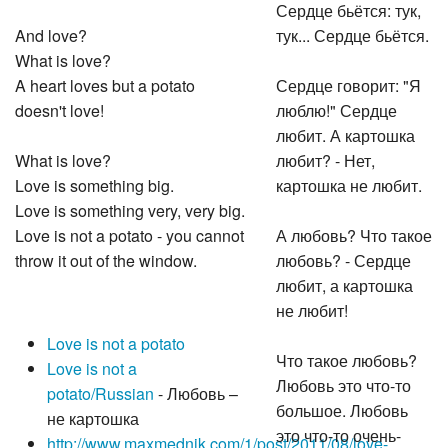
Сердце бьётся: тук,
And love?
тук... Сердце бьётся.
What is love?
A heart loves but a potato
Сердце говорит: "Я
doesn't love!
люблю!" Сердце
любит. А картошка
What is love?
любит? - Нет,
Love is something big.
картошка не любит.
Love is something very, very big.
Love is not a potato - you cannot
А любовь? Что такое
throw it out of the window.
любовь? - Сердце
любит, а картошка
не любит!
Love is not a potato
Что такое любовь?
Love is not a
Любовь это что-то
potato/Russian
- Любовь –
большое. Любовь
не картошка
это что-то очень-
http://www.maxmednik.com/1/post/2011/08/love-