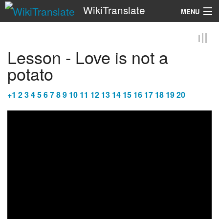
WikiTranslate
MENU
Search
Lesson - Love is not a
potato
+
1
2
3
4
5
6
7
8
9
10
11
12
13
14
15
16
17
18
19
20