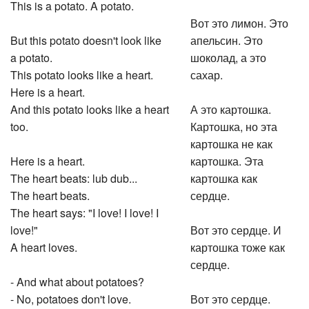
This is a potato. A potato.
Вот это лимон. Это
But this potato doesn't look like
апельсин. Это
a potato.
шоколад, а это
This potato looks like a heart.
сахар.
Here is a heart.
And this potato looks like a heart
А это картошка.
too.
Картошка, но эта
картошка не как
Here is a heart.
картошка. Эта
The heart beats: lub dub...
картошка как
The heart beats.
сердце.
The heart says: "I love! I love! I
love!"
Вот это сердце. И
A heart loves.
картошка тоже как
сердце.
- And what about potatoes?
- No, potatoes don't love.
Вот это сердце.