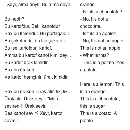
- Xeyr, alma deyil. Bu alma deyil.
orange.
- Is this a chocolate?
Bu nədir?
- No, it's not a
Bu kartofdur. Bəli, kartofdur.
chocolate.
Bax bu limondur. Bu portağaldır.
- Is this an apple?
Bu şokoladdır, bu isə şəkərdir.
- No, it's not an apple.
Bu isə kartofdur. Kartof.
This is not an apple.
Amma bu kartof kartof kimi deyil.
- What is this?
Bu kartof ürək kimidir.
- This is a potato. Yes,
Bax bu ürəkdir.
a potato.
Və kartof həmçinin ürək kimidir.
Here is a lemon. This
Bax bu ürəkdir. Ürək atır: tık, tık...
is an orange.
Ürək atır. Ürək deyir: "Mən
This is a chocolate,
sevirəm!" Ürək sevir.
this is sugar.
Bəs kartof sevir? Xeyr, kartof
This is a potato. A
sevmir.
potato.