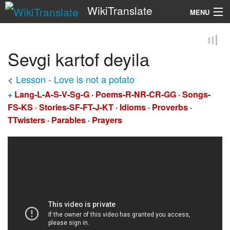
WikiTranslate
MENU
Search
Sevgi kartof deyilа
<
Lesson - Love is not a potato
+
Lang
-
L
-
A
-
S
-
V
-
Sg
-
G
·
Poems
-
R
-
NR
-
CR
-
GG
·
Songs
-
FS
-
KS
·
Stories
-
SF
-
FT
-
J
-
KT
·
Idioms
·
Proverbs
·
TTwisters
·
Parables
·
Prayers