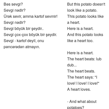
Bəs sevgi?
But this potato doesn't
Sevgi nədir?
look like a potato.
Ürək sevir, amma kartof sevmir!
This potato looks like
Sevgi nədir?
a heart.
Sevgi böyük bir şeydir..
Here is a heart.
Sevgi çox-çox böyük bir şeydir.
And this potato looks
Sevgi - kartof deyil, onu
like a heart too.
pəncərədən atmayın.
Here is a heart.
The heart beats: lub
dub...
The heart beats.
The heart says: "I
love! I love! I love!"
A heart loves.
- And what about
potatoes?