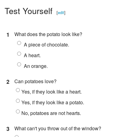
Test Yourself
[
edit
]
1
What does the potato look like?
A piece of chocolate.
A heart.
An orange.
2
Can potatoes love?
Yes, if they look like a heart.
Yes, if they look like a potato.
No, potatoes are not hearts.
3
What can't you throw out of the window?