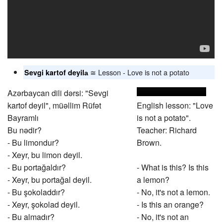
≅ Lesson - Love is not a potato
Sevgi kartof deyilа
Azərbaycan dili dərsi: "Sevgi
kartof deyil", müəllim Rüfət
English lesson: "Love
Bayramlı
is not a potato".
Bu nədir?
Teacher: Richard
- Bu limondur?
Brown.
- Xeyr, bu limon deyil.
- Bu portağaldır?
- What is this? Is this
- Xeyr, bu portağal deyil.
a lemon?
- Bu şokoladdır?
- No, it's not a lemon.
- Xeyr, şokolad deyil.
- Is this an orange?
- Bu almadır?
- No, it's not an