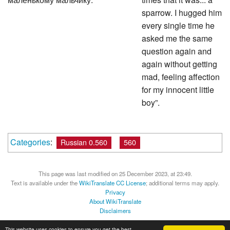
sparrow. I hugged him
every single time he
asked me the same
question again and
again without getting
mad, feeling affection
for my innocent little
boy”.
Categories
:
Russian 0.560
560
This page was last modified on 25 December 2023, at 23:49.
Text is available under the
WikiTranslate CC License
; additional terms may apply.
Privacy
About WikiTranslate
Disclaimers
MediaWiki
Powered by Semantic MediaWiki
This website uses cookies to ensure you get the best