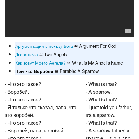
Аргументация в пользу Бога
≅ Argument For God
Два ангела
≅ Two Angels
Как зовут Моего Ангела?
≅ What is My Angel's Name
≅ Parable: A Sparrow
Притча: Воробей
- Что это такое?
- What is that?
- Воробей.
- A sparrow.
- Что это такое?
- What is that?
- Я только что сказал, папа, что
- I just told you father,
это воробей.
it's a sparrow.
- Что это такое?
- What is that?
- Воробей, папа, воробей!
- A sparrow father, a
- Что это такое?
sparrow… s-p-a-r-r-o-