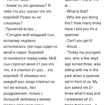
- Зачем ты это делаешь? Я
w…
тебе сто раз, сказал что это
- What is that?
воробей! Разве ты не
- Why are you doing
слышишь?
this? How many times
- Прочитай вслух…
have I told you it's a
- “Сегодня мой младший сын,
sparrow!
которому недавно
- Can't you get it!
исполнилось три года сидел со
- Aloud…
мной в парке. Воробей
- “Today my youngest
остановился перед нами. Мой
son, who a few days
сын спросил меня 21 раз что
ago turned three, was
это, и я ответил 21 раз… это
sitting with me in the
воробей. Я обнимал его
park when a sparrow
каждый раз, когда отвечал на
sat in front of us. My
тот же вопрос, без
son asked me 21
раздражения, только с
times what it was and
большой любовью к моему
I answered all 21
маленькому мальчику.”
times that it was... a