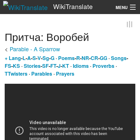
WikiTranslate
MENU
Search
Притча: Воробей
<
Parable - A Sparrow
+
Lang
-
L
-
A
-
S
-
V
-
Sg
-
G
·
Poems
-
R
-
NR
-
CR
-
GG
·
Songs
-
FS
-
KS
·
Stories
-
SF
-
FT
-
J
-
KT
·
Idioms
·
Proverbs
·
TTwisters
·
Parables
·
Prayers