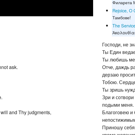
Филарета 
Rejoice, O 
Тамбове!
The Service
Ἀκολουθία
Господи, не зн
Ты Един ведае
Ты любишь мен
nnot ask.
Отче, даждь р
дерзаю просит
Тобою. Сердце
Ты зришь нужд
e.
Зри и сотвори
подыми меня.
 will and Thy judgments,
Благоговею и
непостижимым
Приношу себя 