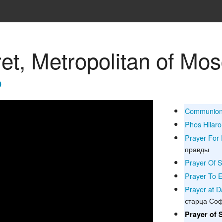
aret, Metropolitan of Mo
0
Communion
Phos Hilar
Prayer For 
правды
Prayer Of 
Prayer To 
Prayer at D
старца Со
Prayer of 