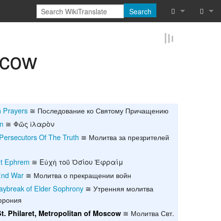
Search
What links he
Log in
scow
Related chan
Reques
Special pages
Printable vers
 Prayers
≅ Последование ко Святому Причащению
Permanent lin
on
≅ Φῶς ἱλαρὸν
Persecutors Of The Truth
≅ Молитва за презрителей
Page informat
St Ephrem
≅ Εὐχἠ τοῦ Ὁσίου Ἐφραίμ
Cite this page
End War
≅ Молитва о прекращении войн
aybreak of Elder Sophrony
≅ Утренняя молитва
Browse proper
фрония
Browse proper
≅ Молитва Свт.
St. Philaret, Metropolitan of Moscow