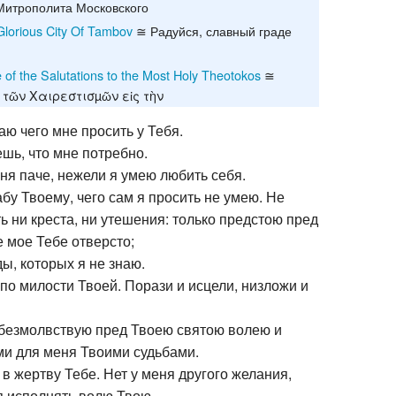
Митрополита Московского
Recent chang
Glorious City Of Tambov
≅ Радуйся, славный граде
 of the Salutations to the Most Holy Theotokos
≅
 τῶν Χαιρεστισµῶν εἰς τὴν
аю чего мне просить у Тебя.
шь, что мне потребно.
я паче, нежели я умею любить себя.
абу Твоему, чего сам я просить не умею. Не
ь ни креста, ни утешения: только предстою пред
 мое Тебе отверсто;
ы, которых я не знаю.
 по милости Твоей. Порази и исцели, низложи и
 безмолвствую пред Твоею святою волею и
и для меня Твоими судьбами.
в жертву Тебе. Нет у меня другого желания,