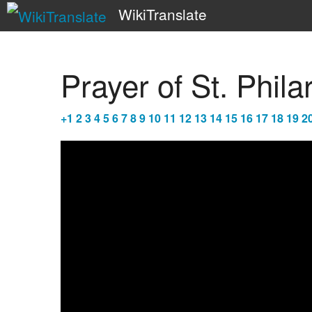
WikiTranslate
Prayer of St. Phil
+
1
2
3
4
5
6
7
8
9
10
11
12
13
14
15
16
17
18
19
2