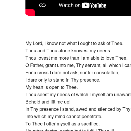
My Lord, I know not what I ought to ask of Thee.
Thou and Thou alone knowest my needs.
Thou lovest me more than I am able to love Thee.
O Father, grant unto me, Thy servant, all which I ca
For a cross I dare not ask, nor for consolation;
I dare only to stand in Thy presence.
My heart is open to Thee.
Thou seest my needs of which I myself am unawar
Behold and lift me up!
In Thy presence I stand, awed and silenced by Thy
into which my mind cannot penetrate.
To Thee I offer myself as a sacrifice.