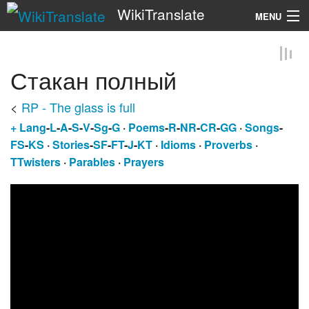
WikiTranslate
MENU
Search
Стакан полный
<
RP - The glass is full
+
Lang
-
L
-
A
-
S
-
V
-
Sg
-
G
·
Poems
-
R
-
NR
-
CR
-
GG
·
Songs
-
FS
-
KS
·
Stories
-
SF
-
FT
-
J
-
KT
·
Idioms
·
Proverbs
·
TTwisters
·
Parables
·
Prayers