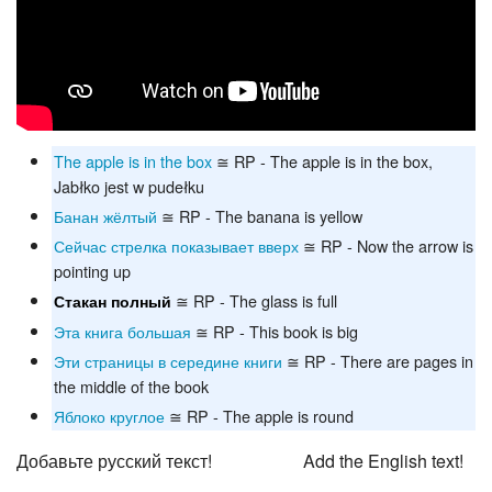
The apple is in the box
≅ RP - The apple is in the box,
Jabłko jest w pudełku
Банан жёлтый
≅ RP - The banana is yellow
Сейчас стрелка показывает вверх
≅ RP - Now the arrow is
pointing up
≅ RP - The glass is full
Стакан полный
Эта книга большая
≅ RP - This book is big
Эти страницы в середине книги
≅ RP - There are pages in
the middle of the book
Яблоко круглое
≅ RP - The apple is round
Добавьте русский текст!
Add the English text!